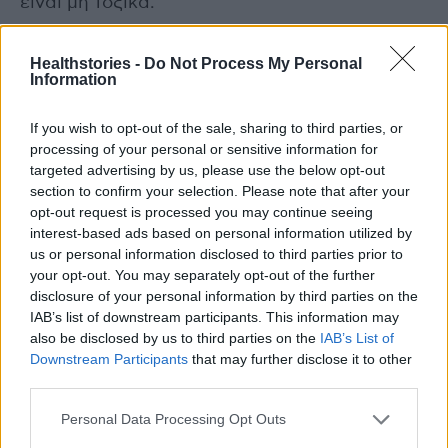
είναι μη τοξικά.
10 φυτά εσωτερικού χώρου προς
Healthstories -
Do Not Process My Personal
Information
αποφυγή για γάτες και σκύλους
If you wish to opt-out of the sale, sharing to third parties, or
processing of your personal or sensitive information for
targeted advertising by us, please use the below opt-out
section to confirm your selection. Please note that after your
opt-out request is processed you may continue seeing
interest-based ads based on personal information utilized by
us or personal information disclosed to third parties prior to
your opt-out. You may separately opt-out of the further
disclosure of your personal information by third parties on the
IAB’s list of downstream participants. This information may
also be disclosed by us to third parties on the
IAB’s List of
Downstream Participants
that may further disclose it to other
third parties.
1.Aloe Vera
Personal Data Processing Opt Outs
Τα φυτά της αλόης βέρα μπορεί να είναι