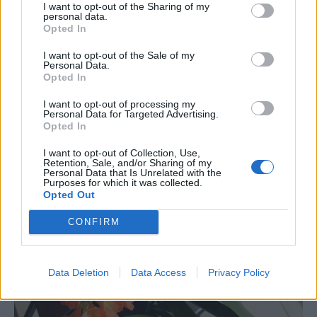
I want to opt-out of the Sharing of my
θεραπευτικά για τον άνθρωπο, αλλά αν οι
personal data.
Opted In
γάτες και οι σκύλοι μασήσουν τα φύλλα,
μπορεί να έχουν λήθαργο, έμετο και διάρροια.
I want to opt-out of the Sale of my
Personal Data.
Opted In
I want to opt-out of processing my
Personal Data for Targeted Advertising.
Opted In
I want to opt-out of Collection, Use,
Retention, Sale, and/or Sharing of my
Personal Data that Is Unrelated with the
Purposes for which it was collected.
Opted Out
CONFIRM
Data Deletion
Data Access
Privacy Policy