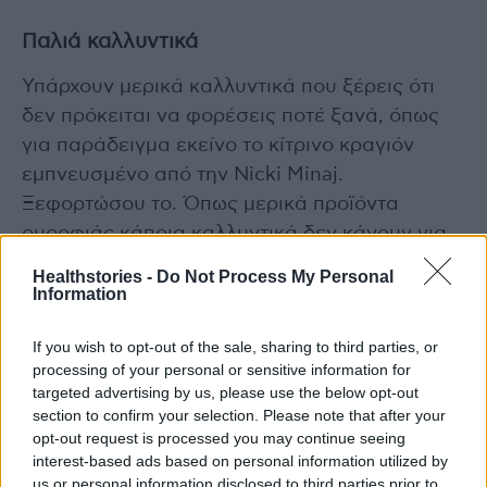
Παλιά καλλυντικά
Υπάρχουν μερικά καλλυντικά που ξέρεις ότι
δεν πρόκειται να φορέσεις ποτέ ξανά, όπως
για παράδειγμα εκείνο το κίτρινο κραγιόν
εμπνευσμένο από την Nicki Minaj.
Ξεφορτώσου το. Όπως μερικά προϊόντα
ομορφιάς κάποια καλλυντικά δεν κάνουν για
εμάς. Δεν υπάρχει λόγος να τα κρατάτε.
Healthstories -
Do Not Process My Personal
Information
Παλιές μπογιές
If you wish to opt-out of the sale, sharing to third parties, or
Εάν έχετε μαζέψει παλιά κουτιά με μπογιές
processing of your personal or sensitive information for
targeted advertising by us, please use the below opt-out
ξεφορτωθείτε τα (με ασφάλεια). Και πιάνουν
section to confirm your selection. Please note that after your
πολύ χώρο και άχρηστες πλέον είναι.
opt-out request is processed you may continue seeing
interest-based ads based on personal information utilized by
us or personal information disclosed to third parties prior to