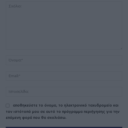
Σχόλιο:
Όν
Ema
Ισ
αποθηκεύστε το όνομα, το ηλεκτρονικό ταχυδρομείο και
τον ιστότοπό μου σε αυτό το πρόγραμμα περιήγησης για την
επόμενη φορά που θα σχολιάσω.