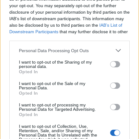
Διαβάστε επίσης
your opt-out. You may separately opt-out of the further
disclosure of your personal information by third parties on the
Να γιατί αυτές οι σκληρές μεμονωμένες
IAB’s list of downstream participants. This information may
τρίχες στο πιγούνι συνεχίζουν να μεγαλώνουν
also be disclosed by us to third parties on the
IAB’s List of
Downstream Participants
that may further disclose it to other
third parties.
Αυτές είναι οι τάσεις υγείας και ευεξίας για το
2023
Personal Data Processing Opt Outs
I want to opt-out of the Sharing of my
personal data.
Opted In
I want to opt-out of the Sale of my
Personal Data.
Opted In
TAGS
10 πράγματα που πρέπει να ξεφορτωθείς
I want to opt-out of processing my
Personal Data for Targeted Advertising.
Opted In
I want to opt-out of Collection, Use,
Retention, Sale, and/or Sharing of my
Personal Data that Is Unrelated with the