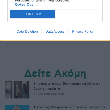
Purposes for which it was collected.
Opted Out
HS Team
CONFIRM
Data Deletion
Data Access
Privacy Policy
Δείτε Ακόμη
9 πράγματα που δεν πρέπει να λέτε σε
έναν επισκέπτη
27 Φεβρουαρίου 2026
Τατουάζ: Μπορεί να επηρεάσει μετά από