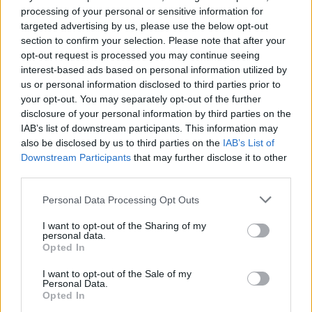
μόνο ένας μύθος. Γιατί μια “τέλεια” χρονιά
processing of your personal or sensitive information for
έχουν, τελικά, οι άνθρωποι που φροντίζουν
targeted advertising by us, please use the below opt-out
την ψυχική τους υγεία, θέτουν τους δικούς
section to confirm your selection. Please note that after your
opt-out request is processed you may continue seeing
τους κανόνες, τα δικά τους όρια και σέβονται
interest-based ads based on personal information utilized by
τις ανάγκες τους πρώτα και κύρια. Γι’ αυτό αν
us or personal information disclosed to third parties prior to
νιώσεις κουρασμένη από όλες τις εορταστικές
your opt-out. You may separately opt-out of the further
απαιτήσεις, διεκδίκησε την ηρεμία σου, μείνε
disclosure of your personal information by third parties on the
IAB’s list of downstream participants. This information may
σπίτι όσο χρειάζεσαι, και καλωσόρισε τη νέα
also be disclosed by us to third parties on the
IAB’s List of
χρονιά με όποιον τρόπο εσύ επιθυμείς!
Downstream Participants
that may further disclose it to other
third parties.
Διαβάστε επίσης
Personal Data Processing Opt Outs
Μισό εκατομμύριο κρούσματα COVID-19 την
I want to opt-out of the Sharing of my
personal data.
ημέρα σε μία μόνο πόλη της Κίνας
Opted In
Μελέτη: Τουλάχιστον 155 γονίδια έχουν
I want to opt-out of the Sale of my
εμφανιστεί αυθόρμητα στο ανθρώπινο
Personal Data.
Opted In
γονιδίωμα