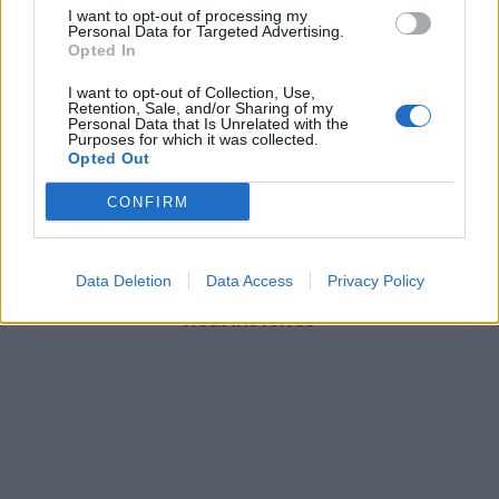
Γιορτές χωρίς περιορισμούς αλλά με αυξημένη
I want to opt-out of processing my
Personal Data for Targeted Advertising.
προσοχή λόγω έξαρσης των ιώσεων
Opted In
I want to opt-out of Collection, Use,
Retention, Sale, and/or Sharing of my
TAGS
συμβουλές
Χριστούγεννα
Personal Data that Is Unrelated with the
Purposes for which it was collected.
Opted Out
CONFIRM
Data Deletion
Data Access
Privacy Policy
healthstories