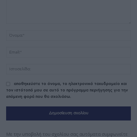
Σχόλιο:
Όν
Ema
Ισ
αποθηκεύστε το όνομα, το ηλεκτρονικό ταχυδρομείο και
τον ιστότοπό μου σε αυτό το πρόγραμμα περιήγησης για την
επόμενη φορά που θα σχολιάσω.
Με την υποβολή του σχολίου σας αυτόματα συμφωνείτε