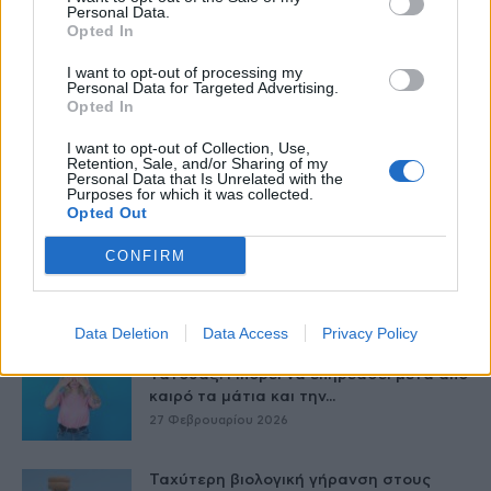
Personal Data.
Opted In
I want to opt-out of processing my
Personal Data for Targeted Advertising.
Opted In
I want to opt-out of Collection, Use,
Retention, Sale, and/or Sharing of my
Personal Data that Is Unrelated with the
Purposes for which it was collected.
Opted Out
Δείτε Ακόμη
CONFIRM
9 πράγματα που δεν πρέπει να λέτε σε
έναν επισκέπτη
27 Φεβρουαρίου 2026
Data Deletion
Data Access
Privacy Policy
Τατουάζ: Μπορεί να επηρεάσει μετά από
καιρό τα μάτια και την...
27 Φεβρουαρίου 2026
Ταχύτερη βιολογική γήρανση στους