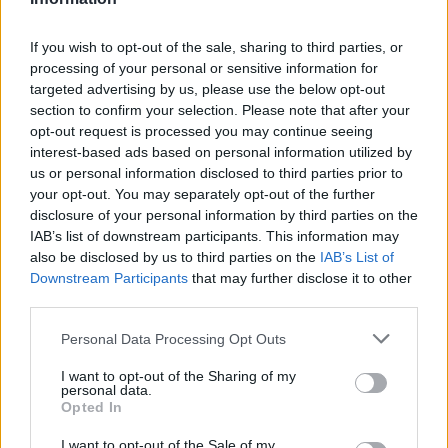
Από σήμερα η διάθεση self test από τα
φαρμακεία σε μαθητές και εκπαιδευτικούς
If you wish to opt-out of the sale, sharing to third parties, or
processing of your personal or sensitive information for
Η Νο1 ψηφιακή συνήθεια που οδηγεί σε
targeted advertising by us, please use the below opt-out
μέγιστη απώλεια βάρους – τι έδειξε έρευνα
section to confirm your selection. Please note that after your
opt-out request is processed you may continue seeing
interest-based ads based on personal information utilized by
us or personal information disclosed to third parties prior to
your opt-out. You may separately opt-out of the further
TAGS
προσωπικότητα
τεστ
ψυχολογικό τεστ
disclosure of your personal information by third parties on the
IAB’s list of downstream participants. This information may
also be disclosed by us to third parties on the
IAB’s List of
Downstream Participants
that may further disclose it to other
third parties.
Personal Data Processing Opt Outs
I want to opt-out of the Sharing of my
healthstories
personal data.
Opted In
I want to opt-out of the Sale of my