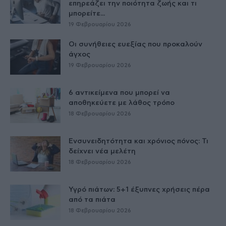
επηρεάζει την ποιότητα ζωής και τι
μπορείτε...
19 Φεβρουαρίου 2026
Οι συνήθειες ευεξίας που προκαλούν
άγχος
19 Φεβρουαρίου 2026
6 αντικείμενα που μπορεί να
αποθηκεύετε με λάθος τρόπο
18 Φεβρουαρίου 2026
Ενσυνειδητότητα και χρόνιος πόνος: Τι
δείχνει νέα μελέτη
18 Φεβρουαρίου 2026
Υγρό πιάτων: 5+1 έξυπνες χρήσεις πέρα
από τα πιάτα
18 Φεβρουαρίου 2026