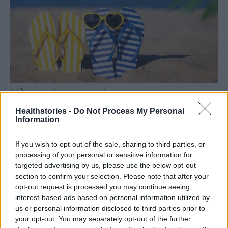
Τέλος, ενώ οι σαγιονάρες μπορεί να είναι τα
πιο βολικά παπούτσια για την παραλία , δεν
Healthstories -
Do Not Process My Personal
Information
ανταποκρίνονται στα πρότυπα των ποδίατρων.
If you wish to opt-out of the sale, sharing to third parties, or
Οι σαγιονάρες δεν προσφέρουν στήριξη και
processing of your personal or sensitive information for
απορρόφηση κραδασμών, γεγονός που μπορεί
targeted advertising by us, please use the below opt-out
να οδηγήσει σε δυσφορία, κόπωση, ακόμη και
section to confirm your selection. Please note that after your
opt-out request is processed you may continue seeing
σε παθήσεις όπως η πελματιαία
interest-based ads based on personal information utilized by
απονευρωσίτιδα ή η τενοντίτιδα του αχίλλειου
us or personal information disclosed to third parties prior to
τένοντα, ειδικά για ηλικιωμένα άτομα των
your opt-out. You may separately opt-out of the further