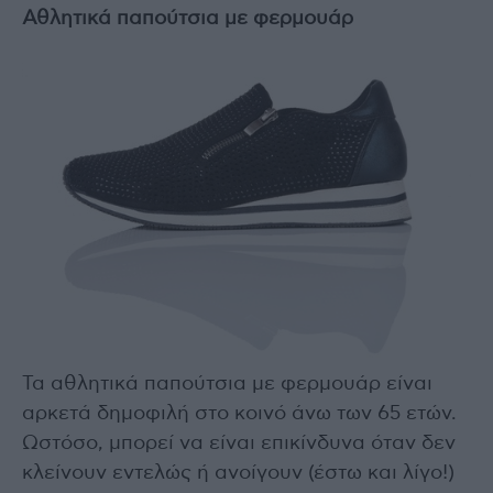
Αθλητικά παπούτσια με φερμουάρ
Τα αθλητικά παπούτσια με φερμουάρ είναι
αρκετά δημοφιλή στο κοινό άνω των 65 ετών.
Ωστόσο, μπορεί να είναι επικίνδυνα όταν δεν
κλείνουν εντελώς ή ανοίγουν (έστω και λίγο!)