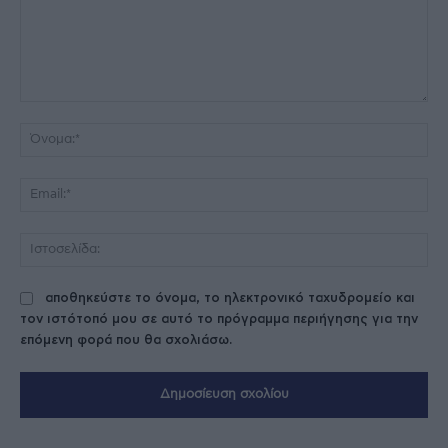
Σχόλιο:
Όν
Ema
Ισ
αποθηκεύστε το όνομα, το ηλεκτρονικό ταχυδρομείο και
τον ιστότοπό μου σε αυτό το πρόγραμμα περιήγησης για την
επόμενη φορά που θα σχολιάσω.