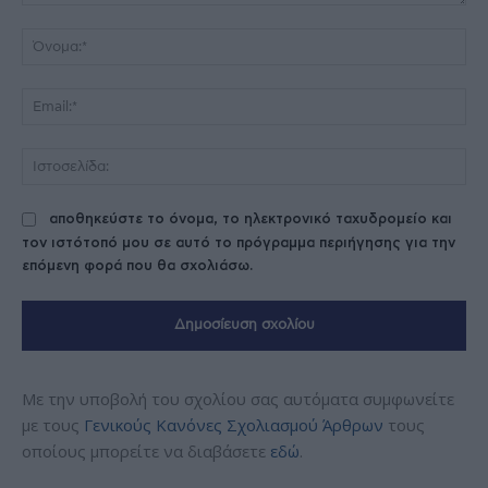
Σχόλιο:
Όν
Ema
Ισ
αποθηκεύστε το όνομα, το ηλεκτρονικό ταχυδρομείο και
τον ιστότοπό μου σε αυτό το πρόγραμμα περιήγησης για την
επόμενη φορά που θα σχολιάσω.
Με την υποβολή του σχολίου σας αυτόματα συμφωνείτε
με τους
Γενικούς Κανόνες Σχολιασμού Άρθρων
τους
οποίους μπορείτε να διαβάσετε
εδώ
.