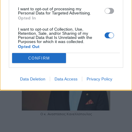
μηχανήματα, μπορεί να γίνει έγκαιρη
I want to opt-out of processing my
διάγνωση και, εάν χρειαστεί, παρέμβαση με
Personal Data for Targeted Advertising.
απλή διασύνδεση του κερατοειδή, κάτι που
Opted In
μπορεί να σταθεροποιήσει την πάθηση αυτή
I want to opt-out of Collection, Use,
διά βίου», καταλήγει ο κ. Κανελλόπουλος.
Retention, Sale, and/or Sharing of my
Personal Data that Is Unrelated with the
Purposes for which it was collected.
Opted Out
CONFIRM
Data Deletion
Data Access
Privacy Policy
Ο κ. Αναστάσιος Κανελλόπουλος