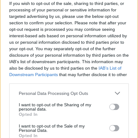
If you wish to opt-out of the sale, sharing to third parties, or
αποδώσουν, τότε μπορεί να χρειαστεί
processing of your personal or sensitive information for
κερατοπλαστική, όπως αποκαλείται η
targeted advertising by us, please use the below opt-out
section to confirm your selection. Please note that after your
μεταμόσχευση κερατοειδούς. Για να
opt-out request is processed you may continue seeing
αποφευχθεί αυτή, απαραίτητος είναι ο
interest-based ads based on personal information utilized by
προληπτικός έλεγχος του πληθυσμού.
us or personal information disclosed to third parties prior to
your opt-out. You may separately opt-out of the further
disclosure of your personal information by third parties on the
«Ο κερατόκωνος βλέπουμε ότι αποτελεί ειδικά
IAB’s list of downstream participants. This information may
για τη χώρα μας μία πάθηση που θα πρέπει να
also be disclosed by us to third parties on the
IAB’s List of
διερευνάται σε όλο τον πληθυσμό. Ειδικά οι
Downstream Participants
that may further disclose it to other
third parties.
έφηβοι θα πρέπει στην ηλικία περίπου του
Λυκείου να διερευνώνται με μία απλή
Personal Data Processing Opt Outs
τοπογραφία του κερατοειδή. Αποτελεί μία
I want to opt-out of the Sharing of my
ειδική φωτογράφιση του κερατοειδή χιτώνα
personal data.
Opted In
που παίρνει δευτερόλεπτα για να
πραγματοποιηθεί και μέσα από τους
I want to opt-out of the Sale of my
Personal Data.
αλγόριθμους που έχουν ήδη τα διαγνωστικά
Opted In