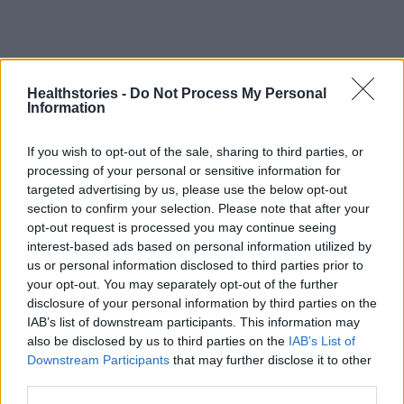
photo shutterstock
Healthstories -
Do Not Process My Personal
Information
Διαβάστε επίσης
If you wish to opt-out of the sale, sharing to third parties, or
processing of your personal or sensitive information for
ΕΟΔΥ: Αύξηση της γρίπης, αλλά σε ήπια
targeted advertising by us, please use the below opt-out
επίπεδα – 9 θάνατοι από COVID-19
section to confirm your selection. Please note that after your
opt-out request is processed you may continue seeing
Εντυπωσιακή μείωση της τιμής των φαρμάκων
interest-based ads based on personal information utilized by
us or personal information disclosed to third parties prior to
κατά της παχυσαρκίας στις ΗΠΑ – Τα
your opt-out. You may separately opt-out of the further
ανταλλάγματα που πήραν Novo Nordisk και Eli
disclosure of your personal information by third parties on the
Lilly από τον Τραμπ
IAB’s list of downstream participants. This information may
also be disclosed by us to third parties on the
IAB’s List of
Downstream Participants
that may further disclose it to other
third parties.