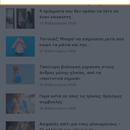
9 πράγματα που δεν πρέπει να λέτε σε
έναν επισκέπτη
27 Φεβρουαρίου 2026
Τατουάζ: Μπορεί να επηρεάσει μετά από
καιρό τα μάτια και την...
27 Φεβρουαρίου 2026
Ταχύτερη βιολογική γήρανση στους
άνδρες μέσης ηλικίας, από τα
«παντοτινά χημικά»
26 Φεβρουαρίου 2026
Γερά οστά σε όλες τις ηλικίες: Χρήσιμες
συμβουλές
26 Φεβρουαρίου 2026
Ασφαλές σπίτι για τους ηλικιωμένους –