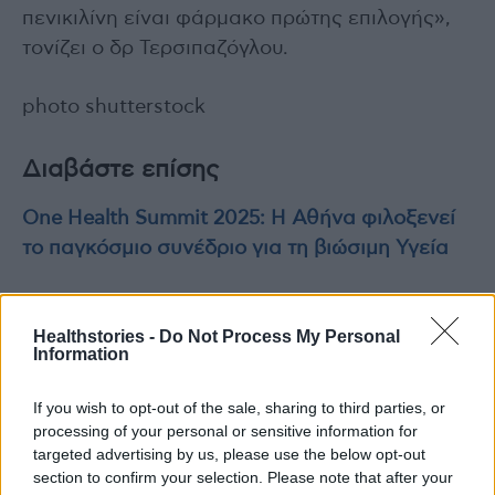
πενικιλίνη είναι φάρμακο πρώτης επιλογής»,
τονίζει ο δρ Τερσιπαζόγλου.
photo shutterstock
Διαβάστε επίσης
One Health Summit 2025: Η Αθήνα φιλοξενεί
το παγκόσμιο συνέδριο για τη βιώσιμη Υγεία
ΑΝΑΣΑ: 18 χρόνια μάχης απέναντι στις
Healthstories -
Do Not Process My Personal
Διαταραχές Πρόσληψης Τροφής
Information
If you wish to opt-out of the sale, sharing to third parties, or
processing of your personal or sensitive information for
TAGS
αλλεργία στην πενικιλίνη
targeted advertising by us, please use the below opt-out
section to confirm your selection. Please note that after your