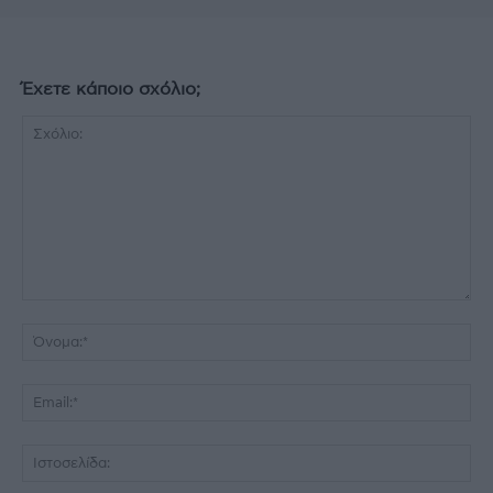
Έχετε κάποιο σχόλιο;
Σχόλιο:
Όν
Ema
Ισ