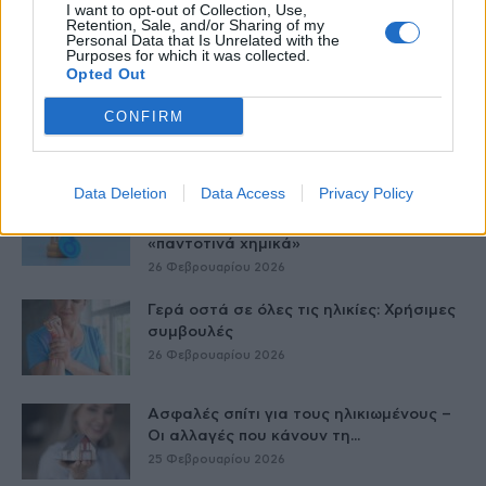
I want to opt-out of Collection, Use,
έναν επισκέπτη
Retention, Sale, and/or Sharing of my
Personal Data that Is Unrelated with the
27 Φεβρουαρίου 2026
Purposes for which it was collected.
Opted Out
Τατουάζ: Μπορεί να επηρεάσει μετά από
CONFIRM
καιρό τα μάτια και την...
27 Φεβρουαρίου 2026
Data Deletion
Data Access
Privacy Policy
Ταχύτερη βιολογική γήρανση στους
άνδρες μέσης ηλικίας, από τα
«παντοτινά χημικά»
26 Φεβρουαρίου 2026
Γερά οστά σε όλες τις ηλικίες: Χρήσιμες
συμβουλές
26 Φεβρουαρίου 2026
Ασφαλές σπίτι για τους ηλικιωμένους –
Οι αλλαγές που κάνουν τη...
25 Φεβρουαρίου 2026