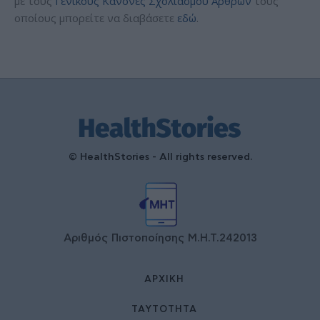
με τους
Γενικούς Κανόνες Σχολιασμού Άρθρων
τους
οποίους μπορείτε να διαβάσετε
εδώ
.
© HealthStories - All rights reserved.
Αριθμός Πιστοποίησης Μ.Η.Τ.242013
ΑΡΧΙΚΉ
ΤΑΥΤΌΤΗΤΑ