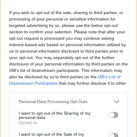
κοινωνικής δικτύωσης που σας προκαλούν
άγχος.
If you wish to opt-out of the sale, sharing to third parties, or
processing of your personal or sensitive information for
targeted advertising by us, please use the below opt-out
Μπορεί επίσης να είναι χρήσιμο να
section to confirm your selection. Please note that after your
αποφεύγετε να ελέγχετε τις ειδήσεις λίγο πριν
opt-out request is processed you may continue seeing
τον ύπνο – αυτή είναι η κατάλληλη στιγμή για
interest-based ads based on personal information utilized by
να χαλαρώσετε και να ξεκουραστείτε για έναν
us or personal information disclosed to third parties prior to
your opt-out. You may separately opt-out of the further
καλό ύπνο.
disclosure of your personal information by third parties on the
IAB’s list of downstream participants. This information may
Καθημερινό διάλειμμαα από το τηλέφωνο
also be disclosed by us to third parties on the
IAB’s List of
Downstream Participants
that may further disclose it to other
third parties.
Αν κάνετε συχνά doomscrolling, ο καθορισμός
ωρών χωρίς τηλέφωνο θα μπορούσε να σας
Personal Data Processing Opt Outs
βοηθήσει να κόψετε αυτή τη συνήθεια.
I want to opt-out of the Sharing of my
personal data.
Opted In
Εστιάστε σε αυτά που μπορείτε να ελέγξετε
και που μπορείτε να κάνετε
I want to opt-out of the Sale of my