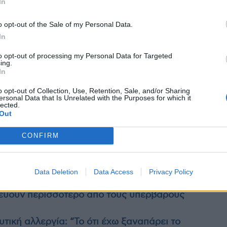
In
 χρήση κρέμας αποτρίχωσης;
o opt-out of the Sale of my Personal Data.
In
Εφαρμόστε ένα καταπραϋντικό προϊόν όπως τζελ
μα για να μειώσετε τη φλεγμονή.
to opt-out of processing my Personal Data for Targeted
ing.
In
ετε να κάνετε ζεστό ντους αμέσως μετά τη
εθίσει το δέρμα.
o opt-out of Collection, Use, Retention, Sale, and/or Sharing
ersonal Data that Is Unrelated with the Purposes for which it
lected.
ούχα για να επιτρέψετε στο δέρμα να
Out
εραιτέρω ερεθισμό.
CONFIRM
Data Deletion
Data Access
Privacy Policy
νεύουν περισσότερο από τους υπέρβαρους
τική αλλεργία: “Το ότι έχω ξαναπάρει το