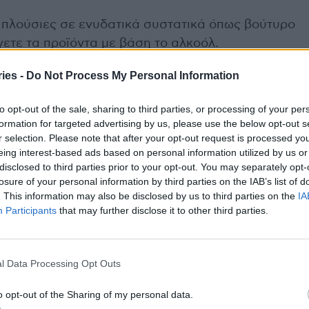
πλούσιες σε ενυδατικά συστατικά όπως βούτυρο
γετε τα προϊόντα με βάση το αλκοόλ.
ς που περιέχουν σαλικυλικό οξύ ή εκχύλισμα
ies -
Do Not Process My Personal Information
περβολική λιπαρότητα και να αποτρέψετε τους
to opt-out of the sale, sharing to third parties, or processing of your per
formation for targeted advertising by us, please use the below opt-out s
κευάσματα με καταπραϋντικούς παράγοντες όπως
r selection. Please note that after your opt-out request is processed y
οδικό Pharmacognosy
. Αποφύγετε τις κρέμες με
eing interest-based ads based on personal information utilized by us or
disclosed to third parties prior to your opt-out. You may separately opt-
losure of your personal information by third parties on the IAB’s list of
πιλέξετε από μια ευρύτερη γκάμα, αλλά
. This information may also be disclosed by us to third parties on the
IA
Participants
that may further disclose it to other third parties.
ύουν την ενυδάτωση και δεν προκαλούν
μένες συνθέσεις που δρουν απαλά τόσο στις
l Data Processing Opt Outs
οχές, όπως αυτές που περιέχουν κουρκουμά και
o opt-out of the Sharing of my personal data.