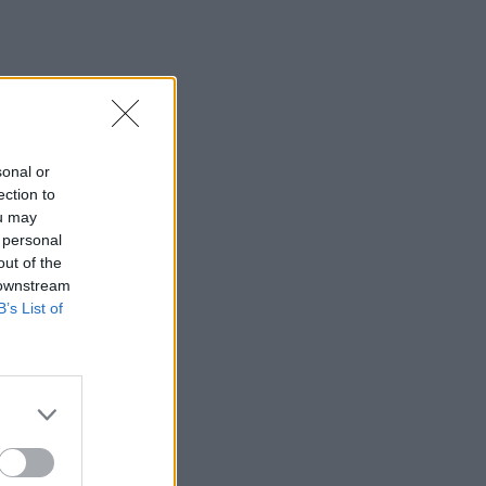
sonal or
ection to
ou may
 personal
out of the
 downstream
B’s List of