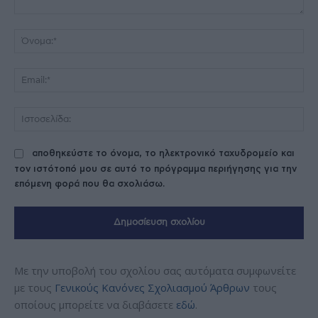
Σχόλιο:
Όν
Ema
Ισ
αποθηκεύστε το όνομα, το ηλεκτρονικό ταχυδρομείο και
τον ιστότοπό μου σε αυτό το πρόγραμμα περιήγησης για την
επόμενη φορά που θα σχολιάσω.
Με την υποβολή του σχολίου σας αυτόματα συμφωνείτε
με τους
Γενικούς Κανόνες Σχολιασμού Άρθρων
τους
οποίους μπορείτε να διαβάσετε
εδώ
.