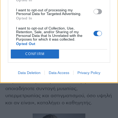
I want to opt-out of processing my
Αν κάποιος δεν είναι κατάλληλος/η
Personal Data for Targeted Advertising.
υποψήφιος/α για διόρθωση με λέιζερ, μπορεί
Opted In
να του προταθούν εναλλακτικές λύσεις. Οι
I want to opt-out of Collection, Use,
δυνητικές επιλογές που επίσης δίνουν πολύ
Retention, Sale, and/or Sharing of my
Personal Data that Is Unrelated with the
καλά αποτελέσματα, συμπεριλαμβάνουν
Purposes for which it was collected.
Opted Out
φακικά εμφυτεύματα (ICL), ή διαθλαστική
αφαίρεση του κρυσταλλοειδούς φακού (CLE,
CONFIRM
RLE). Σε ένα πλήρες χειρουργικό
οφθαλμολογικό κέντρο, παρέχονται και αυτοί
Data Deletion
Data Access
Privacy Policy
οι εναλλακτικοί τρόποι διόρθωσης, ώστε να
διορθώνεται με ασφάλεια και ακρίβεια
οποιαδήποτε συνταγή μυωπίας,
υπερμετρωπίας και αστιγματισμού, όσο υψηλή
και αν είναι», καταλήγει ο καθηγητής.