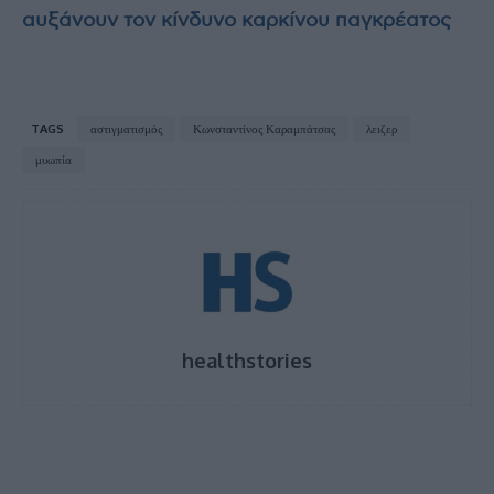
αυξάνουν τον κίνδυνο καρκίνου παγκρέατος
TAGS
αστιγματισμός
Κωνσταντίνος Καραμπάτσας
λειζερ
μυωπία
healthstories