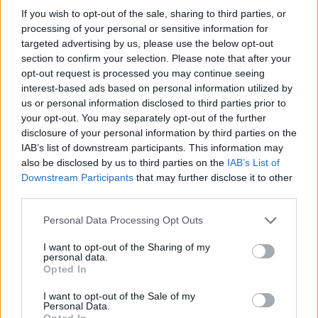
μεγάλες κόρες οφθαλμών, μετά την επέμβαση
If you wish to opt-out of the sale, sharing to third parties, or
μπορεί να έχει έντονα συμπτώματα θαμπάδας
processing of your personal or sensitive information for
σε συνθήκες αμυδρού φωτισμού. Μπορεί
targeted advertising by us, please use the below opt-out
section to confirm your selection. Please note that after your
επίσης να βλέπει «φωτοστέφανα» γύρω από
opt-out request is processed you may continue seeing
τα φώτα. Κάτι τέτοιο, στην καλύτερη
interest-based ads based on personal information utilized by
περίπτωση, μπορεί να κάνει τη νυχτερινή
us or personal information disclosed to third parties prior to
οδήγηση δύσκολη και στη χειρότερη, αδύνατη.
your opt-out. You may separately opt-out of the further
disclosure of your personal information by third parties on the
IAB’s list of downstream participants. This information may
«Το λέιζερ μπορεί να διορθώσει τους
also be disclosed by us to third parties on the
IAB’s List of
περισσότερους υποψήφιους με διαθλαστικά
Downstream Participants
that may further disclose it to other
third parties.
προβλήματα, παρέχοντας εξαιρετικά
αποτελέσματα. Το υπόλοιπο ποσοστό που
Personal Data Processing Opt Outs
εξαιρείται, αφορά περιπτώσεις υψηλής
I want to opt-out of the Sharing of my
μυωπίας-υψηλής υπερμετρωπίας-υψηλού
personal data.
Opted In
αστιγματισμού ή μύωπες με προβλήματα στον
κερατοειδή τους (π.χ. λεπτό πάχος
I want to opt-out of the Sale of my
Personal Data.
κερατοειδή).
Opted In