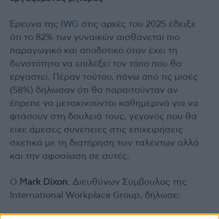
Έρευνα της
IWG
στις αρχές του 2025 έδειξε
ότι το 82% των γυναικών αισθάνεται πιο
παραγωγικό και αποδοτικό όταν έχει τη
δυνατότητα να επιλέξει τον τόπο που θα
εργαστεί. Πέραν τούτου, πάνω από τις μισές
(58%) δήλωσαν ότι θα παραιτούνταν αν
έπρεπε να μετακινούνται καθημερινά για να
φτάσουν στη δουλειά τους, γεγονός που θα
είχε άμεσες συνέπειες στις επιχειρήσεις
σχετικά με τη διατήρηση των ταλέντων αλλά
και την αφοσίωση σε αυτές.
Ο
Mark Dixon
, Διευθύνων Σύμβουλος της
International Workplace Group, δήλωσε: