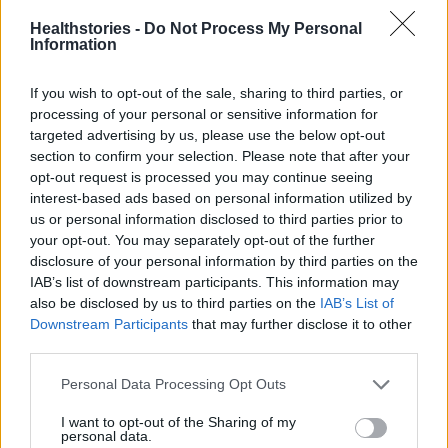
«Τα ευρήματα αυτής της έρευνας
Healthstories -
Do Not Process My Personal
αναδεικνύουν τις σοβαρές προκλήσεις που
Information
αντιμετωπίζουν οι εργαζόμενοι γονείς κατά τη
διάρκεια των σχολικών διακοπών, καθώς
If you wish to opt-out of the sale, sharing to third parties, or
προσπαθούν να ισορροπήσουν
processing of your personal or sensitive information for
targeted advertising by us, please use the below opt-out
επαγγελματικές υποχρεώσεις και
section to confirm your selection. Please note that after your
οικογενειακή ζωή. Η έρευνά μας αποδεικνύει
opt-out request is processed you may continue seeing
ότι η ευελιξία στον χώρο εργασίας μπορεί να
interest-based ads based on personal information utilized by
us or personal information disclosed to third parties prior to
τους ανακουφίσει σημαντικά, ενώ
your opt-out. You may separately opt-out of the further
παρατηρούμε αυξανόμενη ζήτηση για χώρους
disclosure of your personal information by third parties on the
εργασίας σε τοπικό επίπεδο που προσφέρουν
IAB’s list of downstream participants. This information may
την ευελιξία και την άνεση που χρειάζονται
also be disclosed by us to third parties on the
IAB’s List of
Downstream Participants
that may further disclose it to other
κατά τη διάρκεια της παρατεταμένης θερινής
third parties.
περιόδου».
Personal Data Processing Opt Outs
Η
Fatima Konig
, Chief Commercial Officer της
I want to opt-out of the Sharing of my
IWG, αναφέρει: «Η ευελιξία στο εργασιακό
personal data.