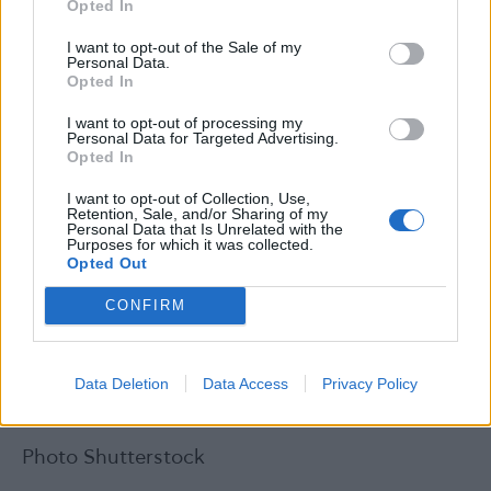
Opted In
περιβάλλον δεν ενισχύει μόνο την ευημερία
των οικογενειών. Συμβάλει επίσης στη
I want to opt-out of the Sale of my
Personal Data.
γενικότερη διατήρηση της ψυχικής υγείας και
Opted In
ικανοποίησης των εργαζομένων. Παρέχοντας
I want to opt-out of processing my
στους γονείς πρόσβαση μια ποικιλία επιλογών
Personal Data for Targeted Advertising.
Opted In
σε χώρους εργασίας, ιδίως σε τοπικό επίπεδο
και κατά τις περιόδους αιχμής, οι εργοδότες
I want to opt-out of Collection, Use,
Retention, Sale, and/or Sharing of my
μπορούν να δημιουργήσουν ένα πιο
Personal Data that Is Unrelated with the
Purposes for which it was collected.
υποστηρικτικό και παραγωγικό εργασιακό
Opted Out
περιβάλλον, βελτιώνοντας την αποδοτικότητα
CONFIRM
και διατηρώντας τα ταλαντούχα στελέχη
τους».
Data Deletion
Data Access
Privacy Policy
Photo Shutterstock