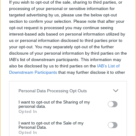
If you wish to opt-out of the sale, sharing to third parties, or
processing of your personal or sensitive information for
targeted advertising by us, please use the below opt-out
section to confirm your selection. Please note that after your
opt-out request is processed you may continue seeing
interest-based ads based on personal information utilized by
us or personal information disclosed to third parties prior to
your opt-out. You may separately opt-out of the further
Ο κ. Ελευθέριος Βρουβάκης
disclosure of your personal information by third parties on the
IAB’s list of downstream participants. This information may
Photo Shutterstock
also be disclosed by us to third parties on the
IAB’s List of
Downstream Participants
that may further disclose it to other
third parties.
Διαβάστε επίσης
Personal Data Processing Opt Outs
Έρευνα ESPAD για τους έφηβους στην
I want to opt-out of the Sharing of my
Ελλάδα: Ηλεκτρονικό τσιγάρο, στοιχήματα και
personal data.
μέθη
Opted In
I want to opt-out of the Sale of my
Η οδύσσεια των ασθενών με ψυχική νόσο –
Personal Data.
Opted In
Υπερήλικη περίμενε 30 ώρες στα επείγοντα