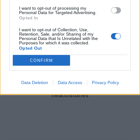
I want to opt-out of processing my
Personal Data for Targeted Advertising.
Opted In
I want to opt-out of Collection, Use,
TAGS
Metropolitan Hospital
άσθμα και αλλεργίες
Retention, Sale, and/or Sharing of my
Personal Data that Is Unrelated with the
Ελευθέριος Βρουβάκης
Purposes for which it was collected.
Opted Out
CONFIRM
Data Deletion
Data Access
Privacy Policy
healthstories