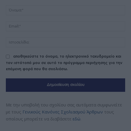
Σχόλιο:
Όν
Ema
Ισ
αποθηκεύστε το όνομα, το ηλεκτρονικό ταχυδρομείο και
τον ιστότοπό μου σε αυτό το πρόγραμμα περιήγησης για την
επόμενη φορά που θα σχολιάσω.
Με την υποβολή του σχολίου σας αυτόματα συμφωνείτε
με τους
Γενικούς Κανόνες Σχολιασμού Άρθρων
τους
οποίους μπορείτε να διαβάσετε
εδώ
.