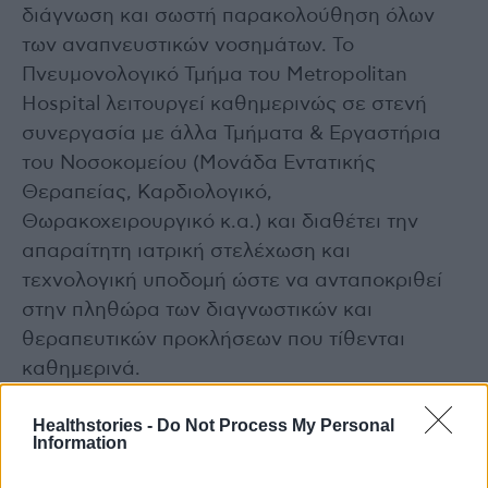
διάγνωση και σωστή παρακολούθηση όλων
των αναπνευστικών νοσημάτων. Το
Πνευμονολογικό Τμήμα του Metropolitan
Hospital λειτουργεί καθημερινώς σε στενή
συνεργασία με άλλα Τμήματα & Εργαστήρια
του Νοσοκομείου (Μονάδα Εντατικής
Θεραπείας, Καρδιολογικό,
Θωρακοχειρουργικό κ.α.) και διαθέτει την
απαραίτητη ιατρική στελέχωση και
τεχνολογική υποδομή ώστε να ανταποκριθεί
στην πληθώρα των διαγνωστικών και
θεραπευτικών προκλήσεων που τίθενται
καθημερινά.
Healthstories -
Do Not Process My Personal
Information