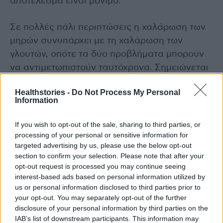
αποτέλεσμα είναι μόνιμο.
Σε πολλές πάλι περιπτώσεις η χαλάρωση των
μηρών συνυπάρχει με τη χαλάρωση των
γλουτών, οπότε τα δύο προβλήματα μπορούν
να αντιμετωπιστούν ταυτόχρονα. Σημειώνεται
πως το λίφτινγκ των μηρών μπορεί να φτάσει
Healthstories -
Do Not Process My Personal
μέχρι και την περιοχή του γόνατος,
Information
αντιμετωπίζοντας την τοπική χαλάρωση και σ’
αυτό το σημείο.
If you wish to opt-out of the sale, sharing to third parties, or
processing of your personal or sensitive information for
targeted advertising by us, please use the below opt-out
«Στην περίπτωση που το πρόβλημα είναι
section to confirm your selection. Please note that after your
μικρότερης βαρύτητας μπορεί να αποφευχθεί
opt-out request is processed you may continue seeing
η μεγάλη επέμβαση και να γίνει η
interest-based ads based on personal information utilized by
us or personal information disclosed to third parties prior to
αποκατάσταση μέσω μίας “αφανούς” τομής,
your opt-out. You may separately opt-out of the further
σε σχήμα ημισελήνου, στη μηροβουβωνική
disclosure of your personal information by third parties on the
πτυχή. Και σε αυτήν την περίπτωση όμως
IAB’s list of downstream participants. This information may