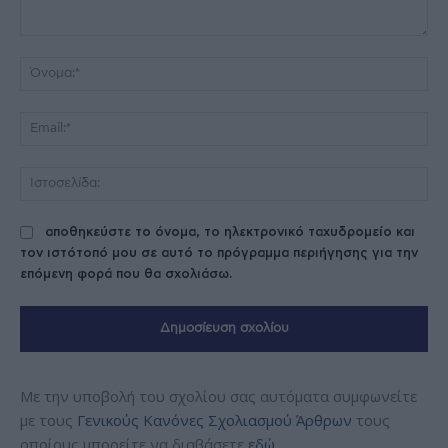
Σχόλιο:
Όν
Ema
Ισ
αποθηκεύστε το όνομα, το ηλεκτρονικό ταχυδρομείο και
τον ιστότοπό μου σε αυτό το πρόγραμμα περιήγησης για την
επόμενη φορά που θα σχολιάσω.
Με την υποβολή του σχολίου σας αυτόματα συμφωνείτε
με τους
Γενικούς Κανόνες Σχολιασμού Άρθρων
τους
οποίους μπορείτε να διαβάσετε
εδώ
.