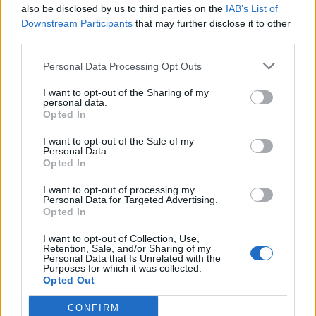
απαιτείται η χρήση ειδικού κορσέ στο
also be disclosed by us to third parties on the
IAB’s List of
Downstream Participants
that may further disclose it to other
μετεγχειρητικό στάδιο, το οποίο όμως έχει
third parties.
μικρότερη διάρκεια, περίπου 10-15 ημερών»,
καταλήγουν οι ειδικοί.
Personal Data Processing Opt Outs
I want to opt-out of the Sharing of my
personal data.
Opted In
I want to opt-out of the Sale of my
Personal Data.
Opted In
I want to opt-out of processing my
Personal Data for Targeted Advertising.
Opted In
I want to opt-out of Collection, Use,
Retention, Sale, and/or Sharing of my
Personal Data that Is Unrelated with the
Purposes for which it was collected.
Οι πλαστικοί χειρουργοί Απόστολος Σεφέρης και
Opted Out
Αναστασία Σεφέρη-Δανιήλ
CONFIRM