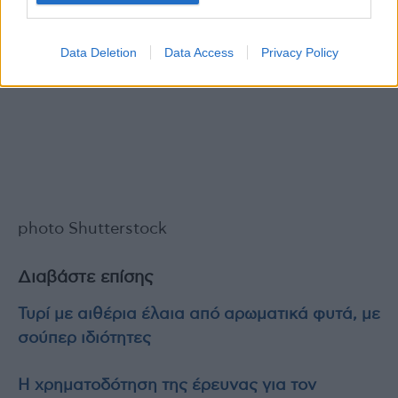
Data Deletion
Data Access
Privacy Policy
photo Shutterstock
Διαβάστε επίσης
Τυρί με αιθέρια έλαια από αρωματικά φυτά, με
σούπερ ιδιότητες
H χρηματοδότηση της έρευνας για τον