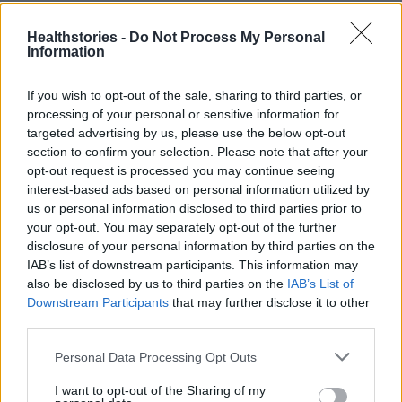
θεραπεία».
Healthstories -
Do Not Process My Personal
Information
If you wish to opt-out of the sale, sharing to third parties, or
Πηγή: ΑΠΕ-ΜΠΕ
processing of your personal or sensitive information for
targeted advertising by us, please use the below opt-out
section to confirm your selection. Please note that after your
Photo Shutterstock
opt-out request is processed you may continue seeing
interest-based ads based on personal information utilized by
Διαβάστε επίσης
us or personal information disclosed to third parties prior to
your opt-out. You may separately opt-out of the further
disclosure of your personal information by third parties on the
IAB’s list of downstream participants. This information may
also be disclosed by us to third parties on the
IAB’s List of
TAGS
διαταραχή μετατραυματικού στρες
φροντιστές ασθενών με καρκίνο
Downstream Participants
that may further disclose it to other
third parties.
Personal Data Processing Opt Outs
I want to opt-out of the Sharing of my