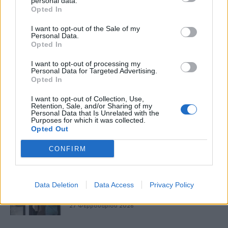
personal data.
Opted In
I want to opt-out of the Sale of my
healthstories
Personal Data.
Opted In
I want to opt-out of processing my
Personal Data for Targeted Advertising.
Opted In
I want to opt-out of Collection, Use,
Retention, Sale, and/or Sharing of my
Personal Data that Is Unrelated with the
Purposes for which it was collected.
Opted Out
CONFIRM
Δείτε Ακόμη
Data Deletion
Data Access
Privacy Policy
9 πράγματα που δεν πρέπει να λέτε σε
έναν επισκέπτη
27 Φεβρουαρίου 2026