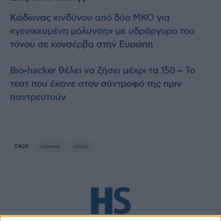
Κώδωνας κινδύνου από δύο ΜΚΟ για
«γενικευμένη μόλυνση» με υδράργυρο του
τόνου σε κονσέρβα στην Ευρώπη
Βιο-hacker θέλει να ζήσει μέχρι τα 150 – Το
τεστ που έκανε στον σύντροφό της πριν
παντρευτούν
TAGS
γήρανση
ηλικία