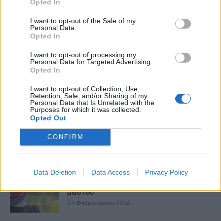
καιρό τα μάτια και την...
Opted In
27 Φεβρουαρίου 2026
I want to opt-out of the Sale of my
Personal Data.
Opted In
Ταχύτερη βιολογική γήρανση στους
άνδρες μέσης ηλικίας, από τα
I want to opt-out of processing my
«παντοτινά χημικά»
Personal Data for Targeted Advertising.
Opted In
26 Φεβρουαρίου 2026
I want to opt-out of Collection, Use,
Γερά οστά σε όλες τις ηλικίες: Χρήσιμες
Retention, Sale, and/or Sharing of my
συμβουλές
Personal Data that Is Unrelated with the
Purposes for which it was collected.
26 Φεβρουαρίου 2026
Opted Out
Ασφαλές σπίτι για τους ηλικιωμένους –
CONFIRM
Οι αλλαγές που κάνουν τη...
25 Φεβρουαρίου 2026
Data Deletion
Data Access
Privacy Policy
Η ψυχολογία των γυναικών με καρκίνο
μαστού
24 Φεβρουαρίου 2026