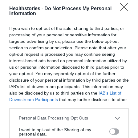
Healthstories -
Do Not Process My Personal
healthstories
Information
If you wish to opt-out of the sale, sharing to third parties, or
processing of your personal or sensitive information for
targeted advertising by us, please use the below opt-out
section to confirm your selection. Please note that after your
opt-out request is processed you may continue seeing
interest-based ads based on personal information utilized by
us or personal information disclosed to third parties prior to
your opt-out. You may separately opt-out of the further
disclosure of your personal information by third parties on the
IAB’s list of downstream participants. This information may
Δείτε Ακόμη
also be disclosed by us to third parties on the
IAB’s List of
Downstream Participants
that may further disclose it to other
9 πράγματα που δεν πρέπει να λέτε σε
third parties.
έναν επισκέπτη
27 Φεβρουαρίου 2026
Personal Data Processing Opt Outs
I want to opt-out of the Sharing of my
Τατουάζ: Μπορεί να επηρεάσει μετά από
personal data.