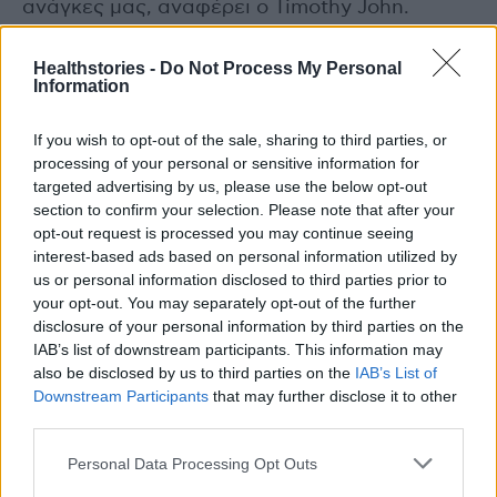
ανάγκες μας, αναφέρει ο Timothy John.
Photo Shutterstock
Healthstories -
Do Not Process My Personal
Information
Διαβάστε επίσης
If you wish to opt-out of the sale, sharing to third parties, or
processing of your personal or sensitive information for
Αφυδατωμένα μαλλιά: Το μυστικό για να
targeted advertising by us, please use the below opt-out
επαναφέρετε τη λάμψη τους
section to confirm your selection. Please note that after your
opt-out request is processed you may continue seeing
interest-based ads based on personal information utilized by
Φωτογήρανση: Πώς μπορούμε να την
us or personal information disclosed to third parties prior to
προλάβουμε
your opt-out. You may separately opt-out of the further
disclosure of your personal information by third parties on the
IAB’s list of downstream participants. This information may
also be disclosed by us to third parties on the
IAB’s List of
Downstream Participants
that may further disclose it to other
TAGS
Εύκολα κόλπα για να μην μπερδεύονται τα μαλλιά
third parties.
Personal Data Processing Opt Outs