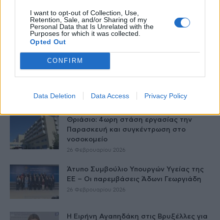
I want to opt-out of Collection, Use,
Retention, Sale, and/or Sharing of my
Γεωργιάδης: Πολλαπλά οφέλη από τη
Personal Data that Is Unrelated with the
Purposes for which it was collected.
συνεργασία δημοσίου και ιδιωτικού
Opted Out
τομέα
27 Φεβρουαρίου 2026
CONFIRM
ΕΟΦ: Ανάκληση παρτίδων
αντιλιπιδαιμικού φαρμάκου
27 Φεβρουαρίου 2026
Data Deletion
Data Access
Privacy Policy
Θριάσιο: 4ωρη στάση εργασίας την
Παρασκευή και συγκέντρωση στο
νοσοκομείο
26 Φεβρουαρίου 2026
Άτυπο Συμβούλιο Υπουργών Υγείας της
ΕE – Οι παρεμβάσεις Άδωνι Γεωργιάδη
26 Φεβρουαρίου 2026
Η Ειρήνη Αγαπηδάκη στις Βρυξέλλες για