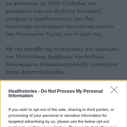
να φτάσουμε τις 1000. Ο κλάδος του
φαρμάκου έχει μια ιδιαίτερη δυναμική”,
ανέφερε ο πρωθυπουργός, που δεν
παρέλειψε να συγχαρεί την πολιτική ηγεσία
του Υπουργείου Υγείας για το έργο της.
Με την πρέσβη της Αυστραλίας στη χώρα μας
ο κ. Μητσοτάκης βράβευσε την διεθνώς
διακεκριμένη Ελληνοαυστραλέζα επιστήμονα
Βάσω Αποστολοπούλου.
Healthstories -
Do Not Process My Personal
Information
If you wish to opt-out of the sale, sharing to third parties, or
processing of your personal or sensitive information for
targeted advertising by us, please use the below opt-out