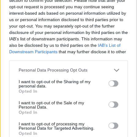
section to confirm your selection. Please note that after your
Βίκυ Καρατζαφέρη
opt-out request is processed you may continue seeing
interest-based ads based on personal information utilized by
us or personal information disclosed to third parties prior to
your opt-out. You may separately opt-out of the further
disclosure of your personal information by third parties on the
IAB’s list of downstream participants. This information may
also be disclosed by us to third parties on the
IAB’s List of
Downstream Participants
that may further disclose it to other
third parties.
Personal Data Processing Opt Outs
Προηγούμενο άρθρο
Επόμενο άρθρο
ΕΚΕΑ: Εθελοντική
Η Novo Nordisk
I want to opt-out of the Sharing of my
personal data.
αιμοδοσία στο Σύνταγμα στις
υποστηρίζει τα άτομα με
Opted In
29 και 30 Απριλίου
αιμορροφιλία
I want to opt-out of the Sale of my
Personal Data.
Opted In
I want to opt-out of processing my
Personal Data for Targeted Advertising.
Δείτε Ακόμη
Opted In