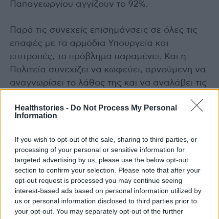
Παπαγεωργίου αγγίζουν το 92%.
Παρά τις συνεχείς επισημάνσεις σε όλες τις
επαφές με τα αρμόδια Υπουργεία και
επιτροπές, το πρόβλημα παραμένει. Και η
Πολιτεία συνεχίζει να κωφεύει, αρνούμενη να
αναγνωρίσει το λάθος της και να αναλάβει τις
απαραίτητες πρωτοβουλίες για τη διόρθωσή
Healthstories -
Do Not Process My Personal
του”.
Information
Διαβάστε επίσης
If you wish to opt-out of the sale, sharing to third parties, or
processing of your personal or sensitive information for
Ψυχιατρικό τμήμα γυναικών κρατουμένων
targeted advertising by us, please use the below opt-out
section to confirm your selection. Please note that after your
ιδρύεται στον Ελαιώνα
opt-out request is processed you may continue seeing
interest-based ads based on personal information utilized by
us or personal information disclosed to third parties prior to
your opt-out. You may separately opt-out of the further