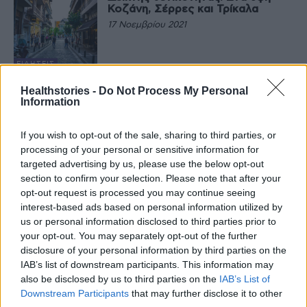
Κοζάνη, Σέρρες και Τρίκαλα
17 Νοεμβρίου 2021
ΕΙΔΉΣΕΙΣ
Κορονοϊός: 6.682 νέα κρούσματα,
Healthstories -
Do Not Process My Personal
87 θάνατοι, 561 διασωληνωμένοι
Information
17 Νοεμβρίου 2021
If you wish to opt-out of the sale, sharing to third parties, or
processing of your personal or sensitive information for
ΚΟΡΟΝΟΙΌΣ
targeted advertising by us, please use the below opt-out
Τι φταίει και πεινάω συνέχεια- Οι
ειδικοί αποκαλύπτουν τους
section to confirm your selection. Please note that after your
λόγους
opt-out request is processed you may continue seeing
17 Νοεμβρίου 2021
interest-based ads based on personal information utilized by
us or personal information disclosed to third parties prior to
ΔΙΑΤΡΟΦΉ
your opt-out. You may separately opt-out of the further
Τα 20+1 αντικείμενα που δεν
disclosure of your personal information by third parties on the
πρέπει να λείπουν ποτέ από το
IAB’s list of downstream participants. This information may
αυτοκίνητό σας όλες τις εποχές
also be disclosed by us to third parties on the
IAB’s List of
17 Νοεμβρίου 2021
Downstream Participants
that may further disclose it to other