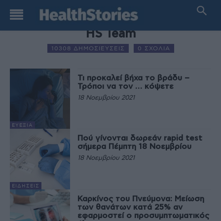
AUTHOR NAME
HS Team
10308 ΔΗΜΟΣΙΕΥΣΕΙΣ
0 ΣΧΟΛΙΑ
Τι προκαλεί βήχα το βράδυ –
Τρόποι να τον … κόψετε
18 Νοεμβρίου 2021
ΕΥΕΞΊΑ
Πού γίνονται δωρεάν rapid test
σήμερα Πέμπτη 18 Νοεμβρίου
18 Νοεμβρίου 2021
ΕΙΔΉΣΕΙΣ
Καρκίνος του Πνεύμονα: Μείωση
των θανάτων κατά 25% αν
εφαρμοστεί ο προσυμπτωματικός