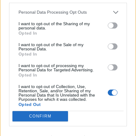
third parties.
ΕΥΕΞΊΑ
Personal Data Processing Opt Outs
853
854
855
I want to opt-out of the Sharing of my
personal data.
Opted In
I want to opt-out of the Sale of my
Τελευταία Νέα
Personal Data.
Opted In
9 πράγματα που δεν πρέπει να
λέτε σε έναν επισκέπτη
I want to opt-out of processing my
Personal Data for Targeted Advertising.
27 Φεβρουαρίου 2026
Opted In
I want to opt-out of Collection, Use,
Retention, Sale, and/or Sharing of my
Personal Data that Is Unrelated with the
Πάνω από 100 μωρά έχουν
Purposes for which it was collected.
γεννηθεί μέσω εξωσωματικής, με
Opted Out
την υποστήριξη της Be-Live
27 Φεβρουαρίου 2026
CONFIRM
Μεταπροπονητική πείνα: Ο λόγος