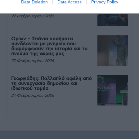
Data Deletion
Data Access
Privacy Policy
που θέλεις να καταβροχθίσεις τα
πάντα μετά την άσκηση
27 Φεβρουαρίου 2026
Ωρίων – Σπάνια νοσήματα
συνδέονται με μνημεία που
διαμόρφωσαν την ιστορία και το
πνεύμα της χώρας μας
27 Φεβρουαρίου 2026
Γεωργιάδης: Πολλαπλά οφέλη από
τη συνεργασία δημοσίου και
ιδιωτικού τομέα
27 Φεβρουαρίου 2026