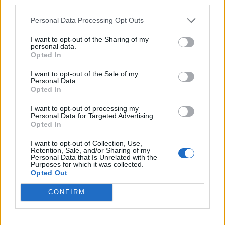
third parties.
ΠΟΛΙΤΙΚΉ ΥΓΕΊΑΣ
Personal Data Processing Opt Outs
3
4
5
I want to opt-out of the Sharing of my
personal data.
Opted In
I want to opt-out of the Sale of my
Τελευταία Νέα
Personal Data.
Opted In
9 πράγματα που δεν πρέπει να
λέτε σε έναν επισκέπτη
I want to opt-out of processing my
Personal Data for Targeted Advertising.
27 Φεβρουαρίου 2026
Opted In
I want to opt-out of Collection, Use,
Retention, Sale, and/or Sharing of my
Personal Data that Is Unrelated with the
Πάνω από 100 μωρά έχουν
Purposes for which it was collected.
γεννηθεί μέσω εξωσωματικής, με
Opted Out
την υποστήριξη της Be-Live
27 Φεβρουαρίου 2026
CONFIRM
Μεταπροπονητική πείνα: Ο λόγος