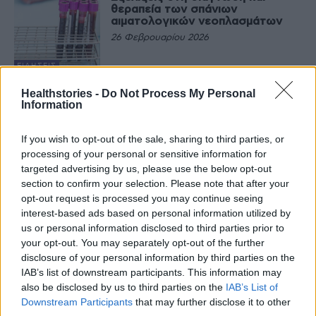
θεραπεία των σπάνιων
αιματολογικών νεοπλασμάτων
26 Φεβρουαρίου 2026
ΕΙΔΉΣΕΙΣ
Απότομη αύξηση των
Healthstories -
Do Not Process My Personal
καρδιαγγειακών νοσημάτων
Information
προβλέπεται για τις γυναίκες
26 Φεβρουαρίου 2026
If you wish to opt-out of the sale, sharing to third parties, or
processing of your personal or sensitive information for
ΕΙΔΉΣΕΙΣ
targeted advertising by us, please use the below opt-out
Παχυσαρκία: Οι φαρμακευτικές
θεραπείες που αλλάζουν τα
section to confirm your selection. Please note that after your
δεδομένα και η σωστή χρήση
opt-out request is processed you may continue seeing
τους
interest-based ads based on personal information utilized by
25 Φεβρουαρίου 2026
us or personal information disclosed to third parties prior to
ΑΡΘΡΟΓΡΑΦΊΑ
your opt-out. You may separately opt-out of the further
Ζάκυνθος: Σε αναστολή
disclosure of your personal information by third parties on the
καθηκόντων η παιδίατρος –
IAB’s list of downstream participants. This information may
Εκτός κινδύνου το μωράκι
also be disclosed by us to third parties on the
IAB’s List of
25 Φεβρουαρίου 2026
Downstream Participants
that may further disclose it to other