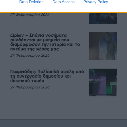
Data Deletion
Data Access
Privacy Policy
που θέλεις να καταβροχθίσεις τα
πάντα μετά την άσκηση
27 Φεβρουαρίου 2026
Ωρίων – Σπάνια νοσήματα
συνδέονται με μνημεία που
διαμόρφωσαν την ιστορία και το
πνεύμα της χώρας μας
27 Φεβρουαρίου 2026
Γεωργιάδης: Πολλαπλά οφέλη από
τη συνεργασία δημοσίου και
ιδιωτικού τομέα
27 Φεβρουαρίου 2026