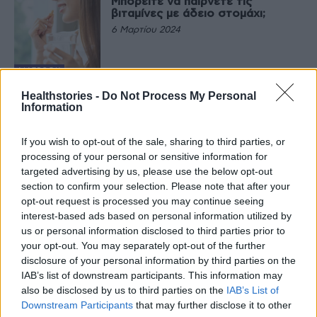
Μπορείτε να παίρνετε τις
βιταμίνες με άδειο στομάχι;
6 Μαρτίου 2024
ΔΙΑΤΡΟΦΉ
Βιταμίνες: Πριν ή μετά το φαγητό
Healthstories -
Do Not Process My Personal
έχουν καλύτερη απορρόφηση;
Information
1 Δεκεμβρίου 2022
If you wish to opt-out of the sale, sharing to third parties, or
processing of your personal or sensitive information for
ΔΙΑΤΡΟΦΉ
targeted advertising by us, please use the below opt-out
Ποιες βιταμίνες έχει ανάγκη το
section to confirm your selection. Please note that after your
δέρμα σου και γιατί
opt-out request is processed you may continue seeing
29 Οκτωβρίου 2022
interest-based ads based on personal information utilized by
us or personal information disclosed to third parties prior to
your opt-out. You may separately opt-out of the further
ΕΥΕΞΊΑ
disclosure of your personal information by third parties on the
Πολλές εποχικές ιώσεις, “με το
κιλό” τα αντιπυρετικά και οι
IAB’s list of downstream participants. This information may
βιταμίνες
also be disclosed by us to third parties on the
IAB’s List of
21 Οκτωβρίου 2022
Downstream Participants
that may further disclose it to other