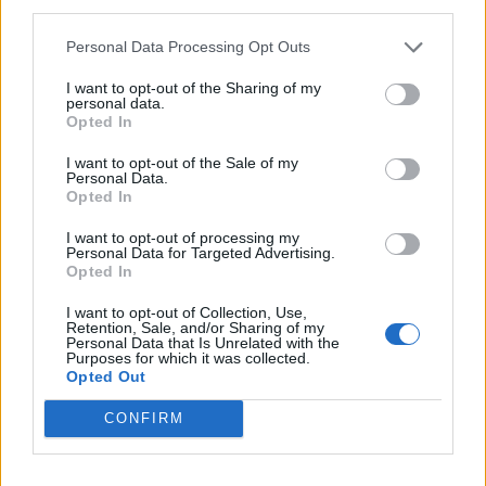
third parties.
ΚΟΡΟΝΟΙΌΣ
Personal Data Processing Opt Outs
1
2
3
I want to opt-out of the Sharing of my
personal data.
Opted In
I want to opt-out of the Sale of my
Τελευταία Νέα
Personal Data.
Opted In
9 πράγματα που δεν πρέπει να
λέτε σε έναν επισκέπτη
I want to opt-out of processing my
Personal Data for Targeted Advertising.
27 Φεβρουαρίου 2026
Opted In
I want to opt-out of Collection, Use,
Retention, Sale, and/or Sharing of my
Personal Data that Is Unrelated with the
Πάνω από 100 μωρά έχουν
Purposes for which it was collected.
γεννηθεί μέσω εξωσωματικής, με
Opted Out
την υποστήριξη της Be-Live
27 Φεβρουαρίου 2026
CONFIRM