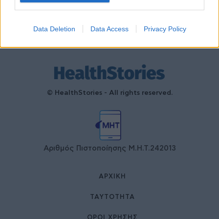
Data Deletion
Data Access
Privacy Policy
© HealthStories - All rights reserved.
Αριθμός Πιστοποίησης Μ.Η.Τ.242013
ΑΡΧΙΚΉ
ΤΑΥΤΌΤΗΤΑ
ΌΡΟΙ ΧΡΉΣΗΣ