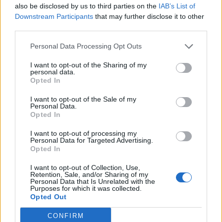
την υποστήριξη της Be-Live
also be disclosed by us to third parties on the
IAB’s List of
Downstream Participants
that may further disclose it to other
27 Φεβρουαρίου 2026
third parties.
Personal Data Processing Opt Outs
Μεταπροπονητική πείνα: Ο λόγος
που θέλεις να καταβροχθίσεις τα
I want to opt-out of the Sharing of my
πάντα μετά την άσκηση
personal data.
27 Φεβρουαρίου 2026
Opted In
I want to opt-out of the Sale of my
Personal Data.
Opted In
Ωρίων – Σπάνια νοσήματα
συνδέονται με μνημεία που
διαμόρφωσαν την ιστορία και το
I want to opt-out of processing my
πνεύμα της χώρας μας
Personal Data for Targeted Advertising.
Opted In
27 Φεβρουαρίου 2026
I want to opt-out of Collection, Use,
Retention, Sale, and/or Sharing of my
Γεωργιάδης: Πολλαπλά οφέλη από
Personal Data that Is Unrelated with the
τη συνεργασία δημοσίου και
Purposes for which it was collected.
ιδιωτικού τομέα
Opted Out
27 Φεβρουαρίου 2026
CONFIRM