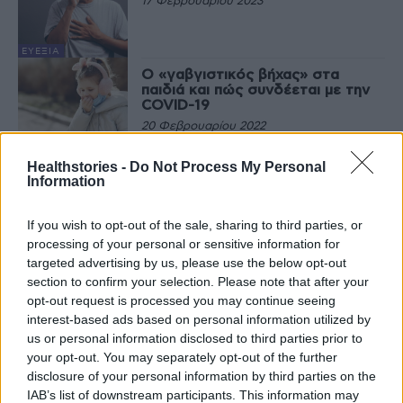
17 Φεβρουαρίου 2023
ΕΥΕΞΊΑ
Ο «γαβγιστικός βήχας» στα
παιδιά και πώς συνδέεται με την
COVID-19
20 Φεβρουαρίου 2022
ΥΓΕΊΑ ΤΟΥ
ΠΑΙΔΙΟΎ
Healthstories -
Do Not Process My Personal
Information
If you wish to opt-out of the sale, sharing to third parties, or
Τελευταία Νέα
processing of your personal or sensitive information for
targeted advertising by us, please use the below opt-out
9 πράγματα που δεν πρέπει να
section to confirm your selection. Please note that after your
λέτε σε έναν επισκέπτη
opt-out request is processed you may continue seeing
27 Φεβρουαρίου 2026
interest-based ads based on personal information utilized by
us or personal information disclosed to third parties prior to
your opt-out. You may separately opt-out of the further
disclosure of your personal information by third parties on the
Πάνω από 100 μωρά έχουν
IAB’s list of downstream participants. This information may
γεννηθεί μέσω εξωσωματικής, με