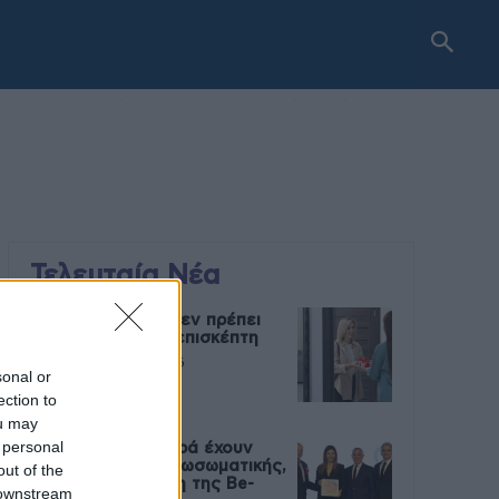
Τελευταία Νέα
9 πράγματα που δεν πρέπει
να λέτε σε έναν επισκέπτη
27 Φεβρουαρίου 2026
sonal or
ection to
ou may
 personal
Πάνω από 100 μωρά έχουν
γεννηθεί μέσω εξωσωματικής,
out of the
με την υποστήριξη της Be-
 downstream