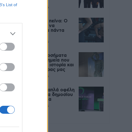
Live
B’s List of
27 Φεβρουαρίου 2026
Μεταπροπονητική πείνα: Ο
λόγος που θέλεις να
καταβροχθίσεις τα πάντα
μετά την άσκηση
27 Φεβρουαρίου 2026
Ωρίων – Σπάνια νοσήματα
συνδέονται με μνημεία που
διαμόρφωσαν την ιστορία και
το πνεύμα της χώρας μας
27 Φεβρουαρίου 2026
Γεωργιάδης: Πολλαπλά οφέλη
από τη συνεργασία δημοσίου
και ιδιωτικού τομέα
27 Φεβρουαρίου 2026