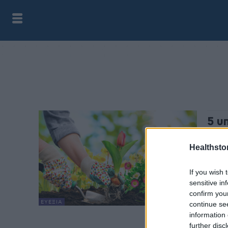
5 υ
χρη
Healthstor
health
Αντί 
If you wish 
παρασ
sensitive in
confirm you
ΕΥΕΞΊΑ
continue se
information 
further disc