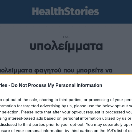
TAG
υπολείμματα
πολείμματα φαγητού που μπορείτε να
σιμοποιήσετε στον κήπο
ies -
Do Not Process My Personal Information
stories
-
27 Μαρτίου 2024
να πετάτε τα υπολείμματα του φαγητού και των άλλων
to opt-out of the sale, sharing to third parties, or processing of your per
κευών που κάνετε στην κουζίνα, χρησιμοποιήστε τα
formation for targeted advertising by us, please use the below opt-out s
στον κήπο σας και τις γλάστρες. Πολλά από...
r selection. Please note that after your opt-out request is processed y
eing interest-based ads based on personal information utilized by us or
disclosed to third parties prior to your opt-out. You may separately opt-
losure of your personal information by third parties on the IAB’s list of