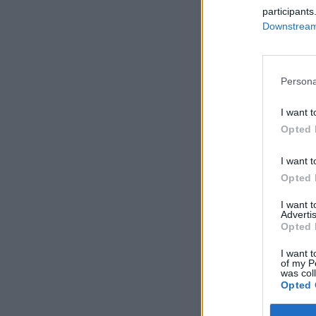
participants
Downstream 
Persona
I want t
Opted 
I want t
Opted 
I want 
Advertis
Opted 
I want t
of my P
was col
Opted 