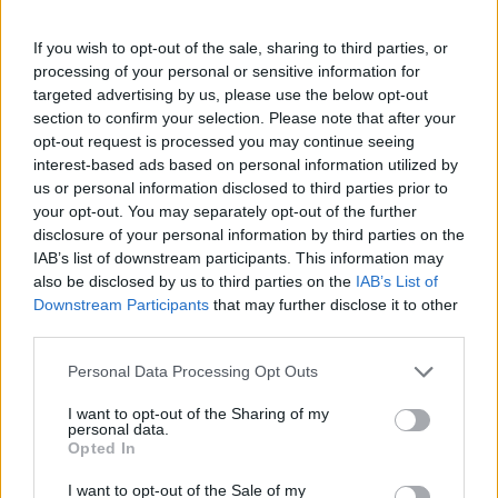
Πάνω από 100 μωρά έχουν
γεννηθεί μέσω εξωσωματικής, με
If you wish to opt-out of the sale, sharing to third parties, or
την υποστήριξη της Be-Live
processing of your personal or sensitive information for
27 Φεβρουαρίου 2026
targeted advertising by us, please use the below opt-out
section to confirm your selection. Please note that after your
opt-out request is processed you may continue seeing
Μεταπροπονητική πείνα: Ο λόγος
interest-based ads based on personal information utilized by
που θέλεις να καταβροχθίσεις τα
us or personal information disclosed to third parties prior to
πάντα μετά την άσκηση
your opt-out. You may separately opt-out of the further
27 Φεβρουαρίου 2026
disclosure of your personal information by third parties on the
IAB’s list of downstream participants. This information may
also be disclosed by us to third parties on the
IAB’s List of
Ωρίων – Σπάνια νοσήματα
Downstream Participants
that may further disclose it to other
συνδέονται με μνημεία που
third parties.
διαμόρφωσαν την ιστορία και το
πνεύμα της χώρας μας
Personal Data Processing Opt Outs
27 Φεβρουαρίου 2026
I want to opt-out of the Sharing of my
personal data.
Γεωργιάδης: Πολλαπλά οφέλη από
Opted In
τη συνεργασία δημοσίου και
ιδιωτικού τομέα
I want to opt-out of the Sale of my