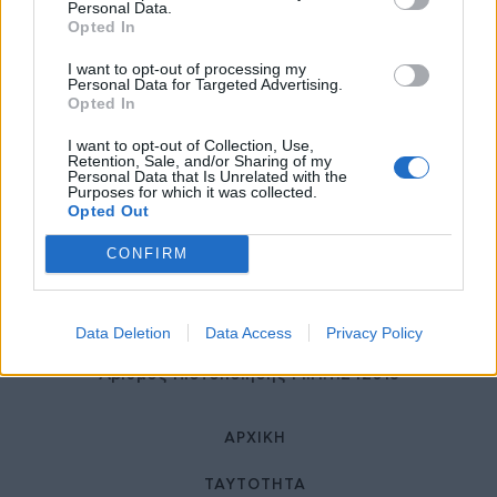
27 Φεβρουαρίου 2026
Personal Data.
Opted In
I want to opt-out of processing my
Personal Data for Targeted Advertising.
Opted In
I want to opt-out of Collection, Use,
Retention, Sale, and/or Sharing of my
Personal Data that Is Unrelated with the
Purposes for which it was collected.
Opted Out
© HealthStories - All rights reserved.
CONFIRM
Data Deletion
Data Access
Privacy Policy
Αριθμός Πιστοποίησης Μ.Η.Τ.242013
ΑΡΧΙΚΉ
ΤΑΥΤΌΤΗΤΑ