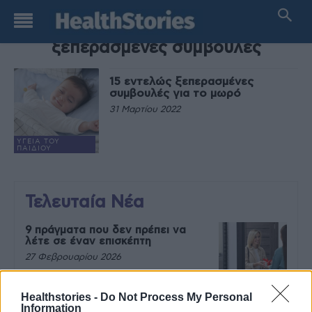
TAG
ξεπερασμένες συμβουλές
15 εντελώς ξεπερασμένες
συμβουλές για το μωρό
31 Μαρτίου 2022
ΥΓΕΊΑ ΤΟΥ
ΠΑΙΔΙΟΎ
Τελευταία Νέα
9 πράγματα που δεν πρέπει να
λέτε σε έναν επισκέπτη
27 Φεβρουαρίου 2026
Healthstories -
Do Not Process My Personal
Information