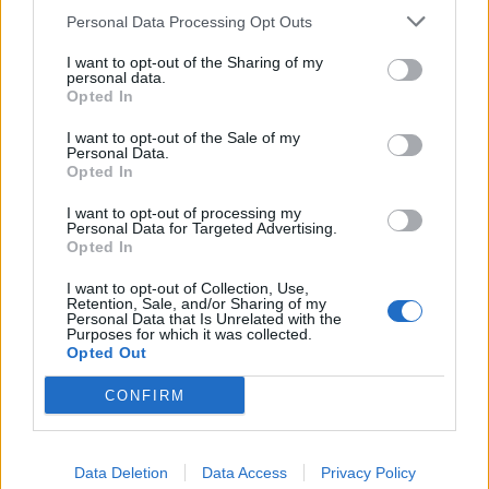
Personal Data Processing Opt Outs
1
2
I want to opt-out of the Sharing of my
personal data.
Opted In
Τελευταία Νέα
I want to opt-out of the Sale of my
Personal Data.
9 πράγματα που δεν πρέπει να
Opted In
λέτε σε έναν επισκέπτη
27 Φεβρουαρίου 2026
I want to opt-out of processing my
Personal Data for Targeted Advertising.
Opted In
I want to opt-out of Collection, Use,
Πάνω από 100 μωρά έχουν
Retention, Sale, and/or Sharing of my
Personal Data that Is Unrelated with the
γεννηθεί μέσω εξωσωματικής, με
Purposes for which it was collected.
την υποστήριξη της Be-Live
Opted Out
27 Φεβρουαρίου 2026
CONFIRM
Μεταπροπονητική πείνα: Ο λόγος
που θέλεις να καταβροχθίσεις τα
Data Deletion
Data Access
Privacy Policy
πάντα μετά την άσκηση