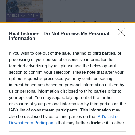
ΤΑΞΊΔΙ ΚΑΙ ΥΓΕΊΑ
Manufacturing Excellence Awards
2022: 4 βραβεία σε UNI-PHARMA
Healthstories -
Do Not Process My Personal
& InterMed
Information
11 Νοεμβρίου 2022
If you wish to opt-out of the sale, sharing to third parties, or
ΕΠΙΧΕΙΡΉΣΕΙΣ
processing of your personal or sensitive information for
Σάρωσε η Ελλάδα στα βραβεία
TRAVVY 2022, τα Όσκαρ της
targeted advertising by us, please use the below opt-out
ταξιδιωτικής βιομηχανίας
section to confirm your selection. Please note that after your
7 Νοεμβρίου 2022
opt-out request is processed you may continue seeing
interest-based ads based on personal information utilized by
ΤΑΞΊΔΙ ΚΑΙ ΥΓΕΊΑ
us or personal information disclosed to third parties prior to
Βραβεία Tripadvisor – Υψηλές
your opt-out. You may separately opt-out of the further
θέσεις για τις ελληνικές παραλίες
disclosure of your personal information by third parties on the
11 Μαΐου 2022
IAB’s list of downstream participants. This information may
also be disclosed by us to third parties on the
IAB’s List of
Downstream Participants
that may further disclose it to other
ΤΑΞΊΔΙ ΚΑΙ ΥΓΕΊΑ
third parties.