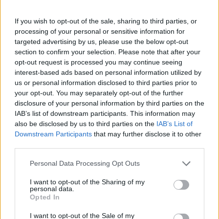
Πάνω από 100 μωρά έχουν
γεννηθεί μέσω εξωσωματικής, με
If you wish to opt-out of the sale, sharing to third parties, or
την υποστήριξη της Be-Live
processing of your personal or sensitive information for
27 Φεβρουαρίου 2026
targeted advertising by us, please use the below opt-out
section to confirm your selection. Please note that after your
opt-out request is processed you may continue seeing
Μεταπροπονητική πείνα: Ο λόγος
interest-based ads based on personal information utilized by
που θέλεις να καταβροχθίσεις τα
us or personal information disclosed to third parties prior to
πάντα μετά την άσκηση
your opt-out. You may separately opt-out of the further
27 Φεβρουαρίου 2026
disclosure of your personal information by third parties on the
IAB’s list of downstream participants. This information may
also be disclosed by us to third parties on the
IAB’s List of
Ωρίων – Σπάνια νοσήματα
Downstream Participants
that may further disclose it to other
συνδέονται με μνημεία που
third parties.
διαμόρφωσαν την ιστορία και το
πνεύμα της χώρας μας
Personal Data Processing Opt Outs
27 Φεβρουαρίου 2026
I want to opt-out of the Sharing of my
personal data.
Γεωργιάδης: Πολλαπλά οφέλη από
Opted In
τη συνεργασία δημοσίου και
ιδιωτικού τομέα
I want to opt-out of the Sale of my