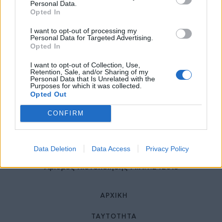
27 Φεβρουαρίου 2026
Personal Data.
Opted In
I want to opt-out of processing my
Personal Data for Targeted Advertising.
Opted In
I want to opt-out of Collection, Use,
Retention, Sale, and/or Sharing of my
Personal Data that Is Unrelated with the
Purposes for which it was collected.
Opted Out
© HealthStories - All rights reserved.
CONFIRM
Data Deletion
Data Access
Privacy Policy
Αριθμός Πιστοποίησης Μ.Η.Τ.242013
ΑΡΧΙΚΉ
ΤΑΥΤΌΤΗΤΑ