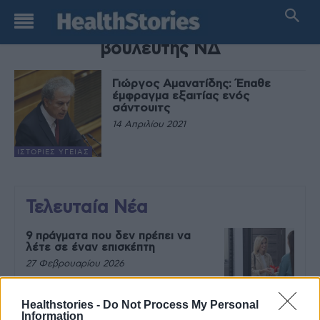
TAG
βουλευτης ΝΔ
Γιώργος Αμανατίδης: Έπαθε
έμφραγμα εξαιτίας ενός
σάντουιτς
14 Απριλίου 2021
ΙΣΤΟΡΊΕΣ ΥΓΕΊΑΣ
Τελευταία Νέα
9 πράγματα που δεν πρέπει να
λέτε σε έναν επισκέπτη
27 Φεβρουαρίου 2026
Healthstories -
Do Not Process My Personal
Information