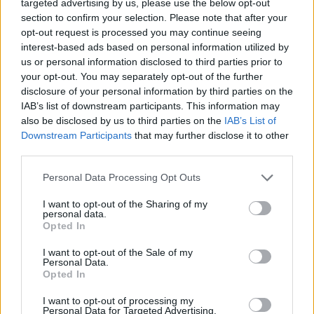
targeted advertising by us, please use the below opt-out
section to confirm your selection. Please note that after your
opt-out request is processed you may continue seeing
ΆΣΚΗΣΗ
interest-based ads based on personal information utilized by
us or personal information disclosed to third parties prior to
your opt-out. You may separately opt-out of the further
Τελευταία Νέα
disclosure of your personal information by third parties on the
IAB’s list of downstream participants. This information may
9 πράγματα που δεν πρέπει να
also be disclosed by us to third parties on the
IAB’s List of
λέτε σε έναν επισκέπτη
Downstream Participants
that may further disclose it to other
27 Φεβρουαρίου 2026
third parties.
Personal Data Processing Opt Outs
I want to opt-out of the Sharing of my
Πάνω από 100 μωρά έχουν
personal data.
γεννηθεί μέσω εξωσωματικής, με
Opted In
την υποστήριξη της Be-Live
27 Φεβρουαρίου 2026
I want to opt-out of the Sale of my
Personal Data.
Opted In
Μεταπροπονητική πείνα: Ο λόγος
I want to opt-out of processing my
που θέλεις να καταβροχθίσεις τα
Personal Data for Targeted Advertising.