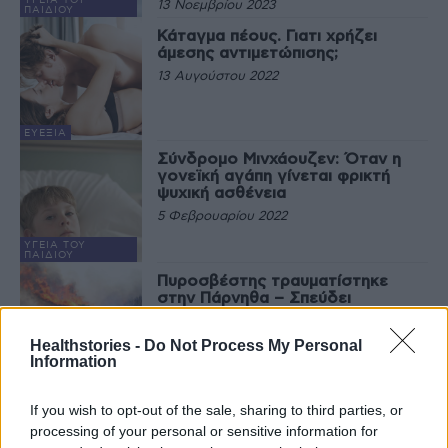
ΥΓΕΊΑ ΤΟΥ
13 Νοεμβρίου 2023
ΠΑΙΔΙΟΎ
Κάταγμα πέους. Γιατι χρήζει
άμεσης αντιμετώπισης;
13 Αυγούστου 2022
ΕΥΕΞΊΑ
Σύνδρομο Μινχάουζεν: Όταν η
γονεϊκή αγάπη γίνεται φρικτή
ψυχική ασθένεια
5 Φεβρουαρίου 2022
ΥΓΕΊΑ ΤΟΥ
ΠΑΙΔΙΟΎ
Πυροσβέστης τραυματίστηκε
στην Πάρνηθα – Σπεύδει
ελικόπτερο για τη μεταφορά του
σε νοσοκομείο
Healthstories -
Do Not Process My Personal
8 Αυγούστου 2021
Information
ΕΙΔΉΣΕΙΣ
Ποιος τραυματισμός καταστρέφει
If you wish to opt-out of the sale, sharing to third parties, or
την αθλητική καριέρα
processing of your personal or sensitive information for
11 Μαρτίου 2021