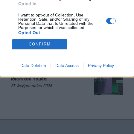
πάντα μετά την άσκηση
Opted In
27 Φεβρουαρίου 2026
I want to opt-out of Collection, Use,
Retention, Sale, and/or Sharing of my
Personal Data that Is Unrelated with the
Purposes for which it was collected.
Ωρίων – Σπάνια νοσήματα
Opted Out
συνδέονται με μνημεία που
διαμόρφωσαν την ιστορία και το
CONFIRM
πνεύμα της χώρας μας
27 Φεβρουαρίου 2026
Data Deletion
Data Access
Privacy Policy
Γεωργιάδης: Πολλαπλά οφέλη από
τη συνεργασία δημοσίου και
ιδιωτικού τομέα
27 Φεβρουαρίου 2026