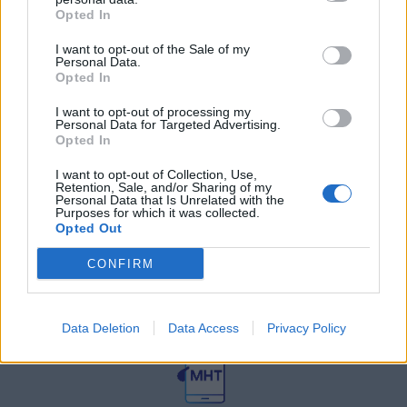
27 Φεβρουαρίου 2026
Opted In
I want to opt-out of the Sale of my
Personal Data.
Γεωργιάδης: Πολλαπλά οφέλη από
τη συνεργασία δημοσίου και
Opted In
ιδιωτικού τομέα
I want to opt-out of processing my
27 Φεβρουαρίου 2026
Personal Data for Targeted Advertising.
Opted In
I want to opt-out of Collection, Use,
Retention, Sale, and/or Sharing of my
Personal Data that Is Unrelated with the
Purposes for which it was collected.
Opted Out
CONFIRM
© HealthStories - All rights reserved.
Data Deletion
Data Access
Privacy Policy