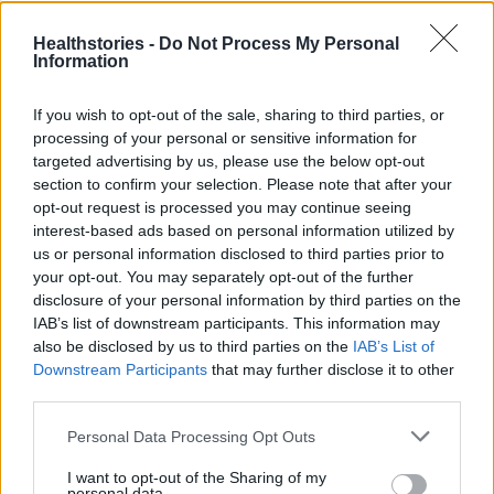
9 πράγματα που δεν πρέπει να
λέτε σε έναν επισκέπτη
Healthstories -
Do Not Process My Personal
27 Φεβρουαρίου 2026
Information
If you wish to opt-out of the sale, sharing to third parties, or
processing of your personal or sensitive information for
Πάνω από 100 μωρά έχουν
targeted advertising by us, please use the below opt-out
γεννηθεί μέσω εξωσωματικής, με
την υποστήριξη της Be-Live
section to confirm your selection. Please note that after your
opt-out request is processed you may continue seeing
27 Φεβρουαρίου 2026
interest-based ads based on personal information utilized by
us or personal information disclosed to third parties prior to
your opt-out. You may separately opt-out of the further
Μεταπροπονητική πείνα: Ο λόγος
disclosure of your personal information by third parties on the
που θέλεις να καταβροχθίσεις τα
IAB’s list of downstream participants. This information may
πάντα μετά την άσκηση
also be disclosed by us to third parties on the
IAB’s List of
27 Φεβρουαρίου 2026
Downstream Participants
that may further disclose it to other
third parties.
Ωρίων – Σπάνια νοσήματα
Personal Data Processing Opt Outs
συνδέονται με μνημεία που
διαμόρφωσαν την ιστορία και το
I want to opt-out of the Sharing of my
πνεύμα της χώρας μας
personal data.