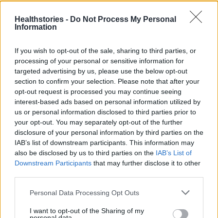
9 πράγματα που δεν πρέπει να
λέτε σε έναν επισκέπτη
Healthstories -
Do Not Process My Personal
27 Φεβρουαρίου 2026
Information
If you wish to opt-out of the sale, sharing to third parties, or
processing of your personal or sensitive information for
Πάνω από 100 μωρά έχουν
targeted advertising by us, please use the below opt-out
γεννηθεί μέσω εξωσωματικής, με
την υποστήριξη της Be-Live
section to confirm your selection. Please note that after your
opt-out request is processed you may continue seeing
27 Φεβρουαρίου 2026
interest-based ads based on personal information utilized by
us or personal information disclosed to third parties prior to
your opt-out. You may separately opt-out of the further
Μεταπροπονητική πείνα: Ο λόγος
disclosure of your personal information by third parties on the
που θέλεις να καταβροχθίσεις τα
IAB’s list of downstream participants. This information may
πάντα μετά την άσκηση
also be disclosed by us to third parties on the
IAB’s List of
27 Φεβρουαρίου 2026
Downstream Participants
that may further disclose it to other
third parties.
Ωρίων – Σπάνια νοσήματα
Personal Data Processing Opt Outs
συνδέονται με μνημεία που
διαμόρφωσαν την ιστορία και το
I want to opt-out of the Sharing of my
πνεύμα της χώρας μας
personal data.