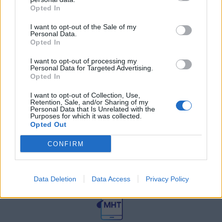
27 Φεβρουαρίου 2026
Opted In
I want to opt-out of the Sale of my
Personal Data.
Γεωργιάδης: Πολλαπλά οφέλη από
τη συνεργασία δημοσίου και
Opted In
ιδιωτικού τομέα
I want to opt-out of processing my
27 Φεβρουαρίου 2026
Personal Data for Targeted Advertising.
Opted In
I want to opt-out of Collection, Use,
Retention, Sale, and/or Sharing of my
Personal Data that Is Unrelated with the
Purposes for which it was collected.
Opted Out
CONFIRM
© HealthStories - All rights reserved.
Data Deletion
Data Access
Privacy Policy