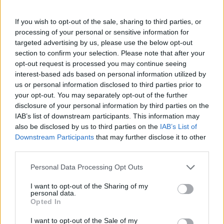
Πάνω από 100 μωρά έχουν
γεννηθεί μέσω εξωσωματικής, με
If you wish to opt-out of the sale, sharing to third parties, or
την υποστήριξη της Be-Live
processing of your personal or sensitive information for
27 Φεβρουαρίου 2026
targeted advertising by us, please use the below opt-out
section to confirm your selection. Please note that after your
opt-out request is processed you may continue seeing
Μεταπροπονητική πείνα: Ο λόγος
interest-based ads based on personal information utilized by
που θέλεις να καταβροχθίσεις τα
us or personal information disclosed to third parties prior to
πάντα μετά την άσκηση
your opt-out. You may separately opt-out of the further
27 Φεβρουαρίου 2026
disclosure of your personal information by third parties on the
IAB’s list of downstream participants. This information may
also be disclosed by us to third parties on the
IAB’s List of
Ωρίων – Σπάνια νοσήματα
Downstream Participants
that may further disclose it to other
συνδέονται με μνημεία που
third parties.
διαμόρφωσαν την ιστορία και το
πνεύμα της χώρας μας
Personal Data Processing Opt Outs
27 Φεβρουαρίου 2026
I want to opt-out of the Sharing of my
personal data.
Γεωργιάδης: Πολλαπλά οφέλη από
Opted In
τη συνεργασία δημοσίου και
ιδιωτικού τομέα
I want to opt-out of the Sale of my