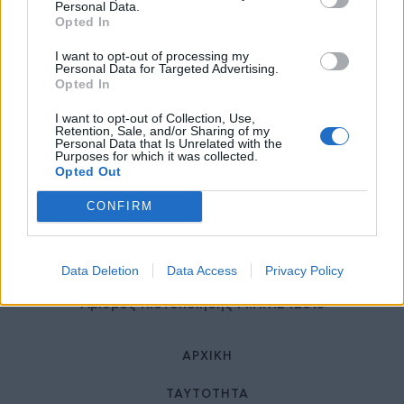
27 Φεβρουαρίου 2026
Personal Data.
Opted In
I want to opt-out of processing my
Personal Data for Targeted Advertising.
Opted In
I want to opt-out of Collection, Use,
Retention, Sale, and/or Sharing of my
Personal Data that Is Unrelated with the
Purposes for which it was collected.
Opted Out
© HealthStories - All rights reserved.
CONFIRM
Data Deletion
Data Access
Privacy Policy
Αριθμός Πιστοποίησης Μ.Η.Τ.242013
ΑΡΧΙΚΉ
ΤΑΥΤΌΤΗΤΑ