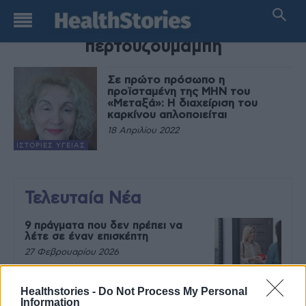
TAG
περτουζουμάμπη
Σε πρώτο πρόσωπο η
προϊσταμένη της ΜΗΝ του
«Μεταξά»: Η διαχείριση του
καρκίνου απλοποιείται
18 Απριλίου 2022
ΙΣΤΟΡΊΕΣ ΥΓΕΊΑΣ
Τελευταία Νέα
9 πράγματα που δεν πρέπει να
λέτε σε έναν επισκέπτη
27 Φεβρουαρίου 2026
Healthstories -
Do Not Process My Personal
Information