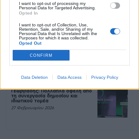
I want to opt-out of processing my
Personal Data for Targeted Advertising.
Μεταπροπονητική πείνα: Ο λόγος
Opted In
που θέλεις να καταβροχθίσεις τα
πάντα μετά την άσκηση
I want to opt-out of Collection, Use,
Retention, Sale, and/or Sharing of my
27 Φεβρουαρίου 2026
Personal Data that Is Unrelated with the
Purposes for which it was collected.
Opted Out
Ωρίων – Σπάνια νοσήματα
CONFIRM
συνδέονται με μνημεία που
διαμόρφωσαν την ιστορία και το
πνεύμα της χώρας μας
27 Φεβρουαρίου 2026
Data Deletion
Data Access
Privacy Policy
Γεωργιάδης: Πολλαπλά οφέλη από
τη συνεργασία δημοσίου και
ιδιωτικού τομέα
27 Φεβρουαρίου 2026