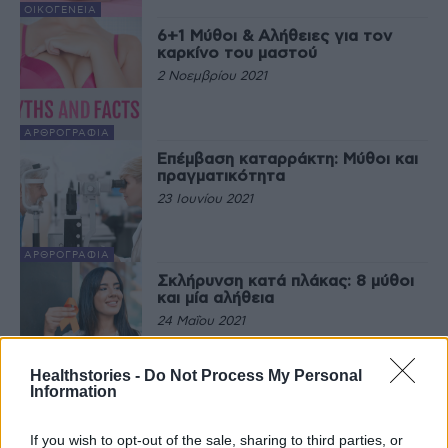
ΟΙΚΟΓΈΝΕΙΑ
6+1 Μύθοι & Αλήθειες για τον
καρκίνο του μαστού
2 Νοεμβρίου 2021
ΑΡΘΡΟΓΡΑΦΊΑ
Επέμβαση καταρράκτη: Μύθοι και
πραγματικότητα
23 Ιουνίου 2021
ΑΡΘΡΟΓΡΑΦΊΑ
Σκλήρυνση κατά πλάκας: 8 μύθοι
και μία αλήθεια
24 Μαΐου 2021
Healthstories -
Do Not Process My Personal
EΠΙΣΤΗΜΟΝΙΚΆ
Information
Πέντε μύθοι για τα εμβόλια
Covid-19
If you wish to opt-out of the sale, sharing to third parties, or
22 Μαρτίου 2021