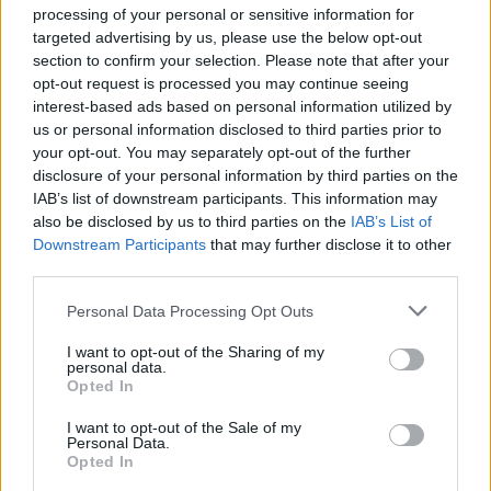
processing of your personal or sensitive information for
targeted advertising by us, please use the below opt-out
ΕΙΔΉΣΕΙΣ
section to confirm your selection. Please note that after your
opt-out request is processed you may continue seeing
interest-based ads based on personal information utilized by
1
2
us or personal information disclosed to third parties prior to
your opt-out. You may separately opt-out of the further
disclosure of your personal information by third parties on the
IAB’s list of downstream participants. This information may
Τελευταία Νέα
also be disclosed by us to third parties on the
IAB’s List of
Downstream Participants
that may further disclose it to other
9 πράγματα που δεν πρέπει να
third parties.
λέτε σε έναν επισκέπτη
27 Φεβρουαρίου 2026
Personal Data Processing Opt Outs
I want to opt-out of the Sharing of my
personal data.
Opted In
Πάνω από 100 μωρά έχουν
γεννηθεί μέσω εξωσωματικής, με
I want to opt-out of the Sale of my
την υποστήριξη της Be-Live
Personal Data.
27 Φεβρουαρίου 2026
Opted In