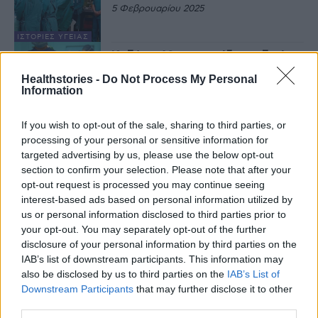
5 Φεβρουαρίου 2025
ΙΣΤΟΡΊΕΣ ΥΓΕΊΑΣ
Κοζάνη: 62χρονος έδωσε ζωή με
τον θάνατό του
Healthstories -
Do Not Process My Personal
25 Ιουνίου 2024
Information
If you wish to opt-out of the sale, sharing to third parties, or
ΙΣΤΟΡΊΕΣ ΥΓΕΊΑΣ
processing of your personal or sensitive information for
Δώρα ζωής από 33χρονο που
έχασε τη μάχη για τη ζωή
targeted advertising by us, please use the below opt-out
section to confirm your selection. Please note that after your
7 Μαΐου 2024
opt-out request is processed you may continue seeing
interest-based ads based on personal information utilized by
ΕΙΔΉΣΕΙΣ
us or personal information disclosed to third parties prior to
Μητέρα πρόσφερε το μισό της
your opt-out. You may separately opt-out of the further
ήπαρ στον γιό της – “Έδωσα για
disclosure of your personal information by third parties on the
δεύτερη φορά ζωή στο παιδί
IAB’s list of downstream participants. This information may
μου”
also be disclosed by us to third parties on the
IAB’s List of
22 Φεβρουαρίου 2024
Downstream Participants
that may further disclose it to other
ΙΣΤΟΡΊΕΣ ΥΓΕΊΑΣ
third parties.