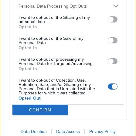
Personal Data Processing Opt Outs
1
2
I want to opt-out of the Sharing of my
personal data.
Opted In
Τελευταία Νέα
I want to opt-out of the Sale of my
Personal Data.
9 πράγματα που δεν πρέπει να
Opted In
λέτε σε έναν επισκέπτη
27 Φεβρουαρίου 2026
I want to opt-out of processing my
Personal Data for Targeted Advertising.
Opted In
I want to opt-out of Collection, Use,
Πάνω από 100 μωρά έχουν
Retention, Sale, and/or Sharing of my
Personal Data that Is Unrelated with the
γεννηθεί μέσω εξωσωματικής, με
Purposes for which it was collected.
την υποστήριξη της Be-Live
Opted Out
27 Φεβρουαρίου 2026
CONFIRM
Μεταπροπονητική πείνα: Ο λόγος
που θέλεις να καταβροχθίσεις τα
Data Deletion
Data Access
Privacy Policy
πάντα μετά την άσκηση