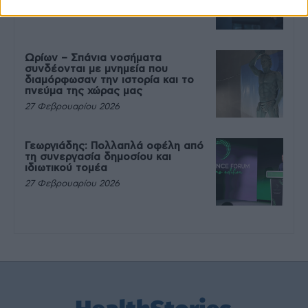
27 Φεβρουαρίου 2026
Ωρίων – Σπάνια νοσήματα
συνδέονται με μνημεία που
διαμόρφωσαν την ιστορία και το
πνεύμα της χώρας μας
27 Φεβρουαρίου 2026
Γεωργιάδης: Πολλαπλά οφέλη από
τη συνεργασία δημοσίου και
ιδιωτικού τομέα
27 Φεβρουαρίου 2026