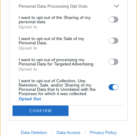
Personal Data Processing Opt Outs
1
2
I want to opt-out of the Sharing of my
personal data.
Opted In
Τελευταία Νέα
I want to opt-out of the Sale of my
Personal Data.
9 πράγματα που δεν πρέπει να
Opted In
λέτε σε έναν επισκέπτη
27 Φεβρουαρίου 2026
I want to opt-out of processing my
Personal Data for Targeted Advertising.
Opted In
I want to opt-out of Collection, Use,
Πάνω από 100 μωρά έχουν
Retention, Sale, and/or Sharing of my
Personal Data that Is Unrelated with the
γεννηθεί μέσω εξωσωματικής, με
Purposes for which it was collected.
την υποστήριξη της Be-Live
Opted Out
27 Φεβρουαρίου 2026
CONFIRM
Μεταπροπονητική πείνα: Ο λόγος
που θέλεις να καταβροχθίσεις τα
Data Deletion
Data Access
Privacy Policy
πάντα μετά την άσκηση