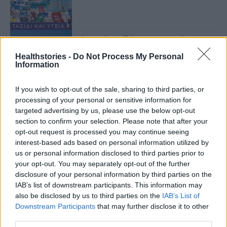
ΤΑΞΊΔΙ ΚΑΙ ΥΓΕΊΑ
Λειψοί και Πάρος, στο επίκεντρο
του τουριστικού ενδιαφέροντος
Healthstories -
Do Not Process My Personal
9 Απριλίου 2024
Information
If you wish to opt-out of the sale, sharing to third parties, or
ΤΑΞΊΔΙ ΚΑΙ ΥΓΕΊΑ
processing of your personal or sensitive information for
Λειψοί – “Κάθε ανάσα
θαλασσινού αέρα διώχνει το
targeted advertising by us, please use the below opt-out
άγχος”
section to confirm your selection. Please note that after your
23 Φεβρουαρίου 2024
opt-out request is processed you may continue seeing
interest-based ads based on personal information utilized by
ΤΑΞΊΔΙ ΚΑΙ ΥΓΕΊΑ
us or personal information disclosed to third parties prior to
Δωρεάν εξετάσεις στους
your opt-out. You may separately opt-out of the further
Λειψούς από τις Κινητές Ιατρικές
disclosure of your personal information by third parties on the
Μονάδες
IAB’s list of downstream participants. This information may
15 Δεκεμβρίου 2023
also be disclosed by us to third parties on the
IAB’s List of
Downstream Participants
that may further disclose it to other
ΤΑΞΊΔΙ ΚΑΙ ΥΓΕΊΑ
third parties.