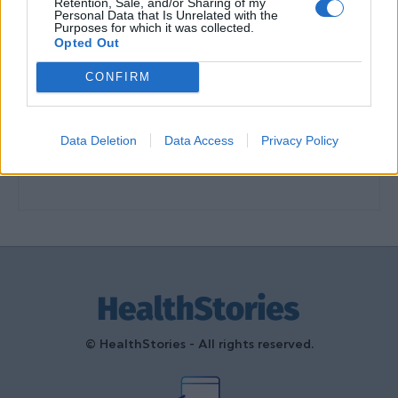
Retention, Sale, and/or Sharing of my
διαμόρφωσαν την ιστορία και το
Personal Data that Is Unrelated with the
Purposes for which it was collected.
πνεύμα της χώρας μας
Opted Out
27 Φεβρουαρίου 2026
CONFIRM
Γεωργιάδης: Πολλαπλά οφέλη από
τη συνεργασία δημοσίου και
ιδιωτικού τομέα
Data Deletion
Data Access
Privacy Policy
27 Φεβρουαρίου 2026
© HealthStories - All rights reserved.