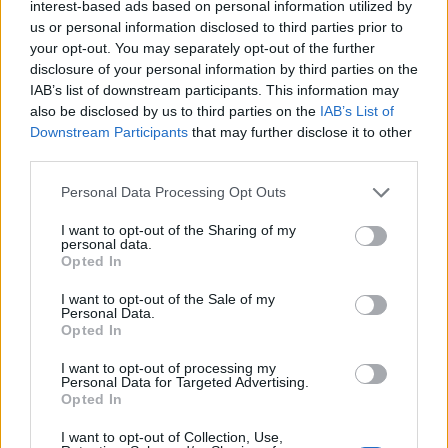
Τελευταία Νέα
interest-based ads based on personal information utilized by
us or personal information disclosed to third parties prior to
9 πράγματα που δεν πρέπει να
your opt-out. You may separately opt-out of the further
λέτε σε έναν επισκέπτη
disclosure of your personal information by third parties on the
27 Φεβρουαρίου 2026
IAB’s list of downstream participants. This information may
also be disclosed by us to third parties on the
IAB’s List of
Downstream Participants
that may further disclose it to other
third parties.
Πάνω από 100 μωρά έχουν
γεννηθεί μέσω εξωσωματικής, με
Personal Data Processing Opt Outs
την υποστήριξη της Be-Live
I want to opt-out of the Sharing of my
27 Φεβρουαρίου 2026
personal data.
Opted In
I want to opt-out of the Sale of my
Μεταπροπονητική πείνα: Ο λόγος
Personal Data.
που θέλεις να καταβροχθίσεις τα
Opted In
πάντα μετά την άσκηση
27 Φεβρουαρίου 2026
I want to opt-out of processing my
Personal Data for Targeted Advertising.
Opted In
Ωρίων – Σπάνια νοσήματα
I want to opt-out of Collection, Use,
συνδέονται με μνημεία που