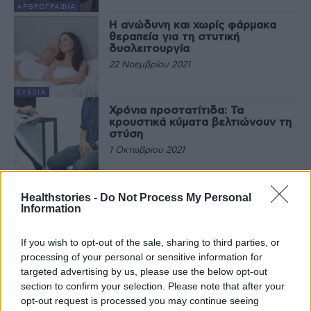
ΑΡΘΡΟΓΡΑΦΊΑ
Η ανώδυνη και χωρίς φάρμακα
θεραπεία για τη στυτική
δυσλειτουργία
22 Νοεμβρίου 2021
ΕΥΕΞΊΑ
Χρόνια προστατίτιδα: Τα
κρουστικά κύματα βελτιώνουν τη
στύση
1 Οκτωβρίου 2021
ΑΡΘΡΟΓΡΑΦΊΑ
Οι 5 μορφές σεξουαλικής
Healthstories -
Do Not Process My Personal
δυσλειτουργίας στις γυναίκες –
Information
Πλέον υπάρχει λύση
29 Σεπτεμβρίου 2021
If you wish to opt-out of the sale, sharing to third parties, or
processing of your personal or sensitive information for
ΕΥΕΞΊΑ
targeted advertising by us, please use the below opt-out
section to confirm your selection. Please note that after your
opt-out request is processed you may continue seeing