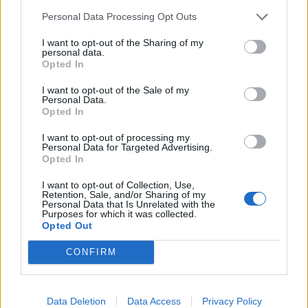
Personal Data Processing Opt Outs
1
2
I want to opt-out of the Sharing of my
personal data.
Opted In
Τελευταία Νέα
I want to opt-out of the Sale of my
Personal Data.
9 πράγματα που δεν πρέπει να
Opted In
λέτε σε έναν επισκέπτη
I want to opt-out of processing my
27 Φεβρουαρίου 2026
Personal Data for Targeted Advertising.
Opted In
I want to opt-out of Collection, Use,
Retention, Sale, and/or Sharing of my
Πάνω από 100 μωρά έχουν
Personal Data that Is Unrelated with the
γεννηθεί μέσω εξωσωματικής, με
Purposes for which it was collected.
την υποστήριξη της Be-Live
Opted Out
27 Φεβρουαρίου 2026
CONFIRM
Μεταπροπονητική πείνα: Ο λόγος
που θέλεις να καταβροχθίσεις τα
Data Deletion
Data Access
Privacy Policy
πάντα μετά την άσκηση