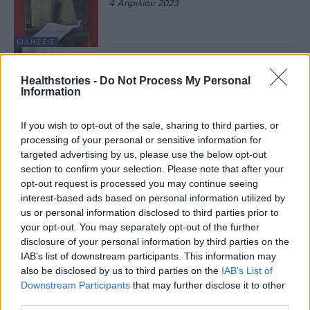
4 Απριλίου 2023
ΕΙΔΉΣΕΙΣ
ΚΕΘΕΑ: Επαναλειτουργεί η
Γραμμή Βοήθειας 1114 για τον
Healthstories -
Do Not Process My Personal
τζόγο
Information
8 Φεβρουαρίου 2023
If you wish to opt-out of the sale, sharing to third parties, or
ΕΙΔΉΣΕΙΣ
processing of your personal or sensitive information for
Η τηλεφωνική γραμμή 1114 του
targeted advertising by us, please use the below opt-out
ΚΕΘΕΑ για τον τζόγο δεν
section to confirm your selection. Please note that after your
απαντά πλέον
opt-out request is processed you may continue seeing
1 Φεβρουαρίου 2023
interest-based ads based on personal information utilized by
us or personal information disclosed to third parties prior to
ΙΣΤΟΡΊΕΣ ΥΓΕΊΑΣ
your opt-out. You may separately opt-out of the further
ΚΕΘΕΑ: Νέος ξενώνας 24ωρης
disclosure of your personal information by third parties on the
λειτουργίας, στις γυναικείες
φυλακές του Ελαιώνα
IAB’s list of downstream participants. This information may
also be disclosed by us to third parties on the
IAB’s List of
18 Νοεμβρίου 2022
Downstream Participants
that may further disclose it to other
ΕΙΔΉΣΕΙΣ
third parties.