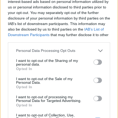
Τελευταία Νέα
interest-based ads based on personal information utilized by
us or personal information disclosed to third parties prior to
9 πράγματα που δεν πρέπει να
your opt-out. You may separately opt-out of the further
λέτε σε έναν επισκέπτη
disclosure of your personal information by third parties on the
27 Φεβρουαρίου 2026
IAB’s list of downstream participants. This information may
also be disclosed by us to third parties on the
IAB’s List of
Downstream Participants
that may further disclose it to other
third parties.
Πάνω από 100 μωρά έχουν
γεννηθεί μέσω εξωσωματικής, με
Personal Data Processing Opt Outs
την υποστήριξη της Be-Live
I want to opt-out of the Sharing of my
27 Φεβρουαρίου 2026
personal data.
Opted In
I want to opt-out of the Sale of my
Μεταπροπονητική πείνα: Ο λόγος
Personal Data.
που θέλεις να καταβροχθίσεις τα
Opted In
πάντα μετά την άσκηση
27 Φεβρουαρίου 2026
I want to opt-out of processing my
Personal Data for Targeted Advertising.
Opted In
Ωρίων – Σπάνια νοσήματα
I want to opt-out of Collection, Use,
συνδέονται με μνημεία που