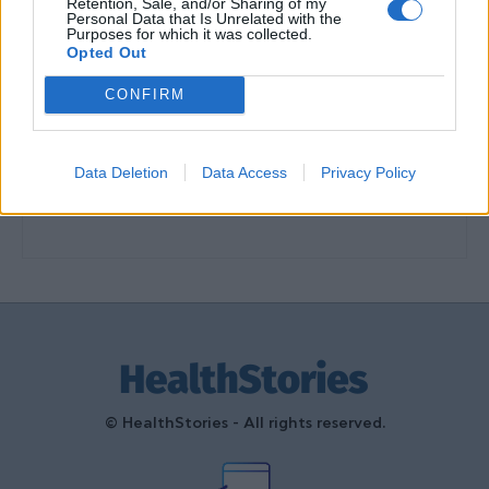
Retention, Sale, and/or Sharing of my
διαμόρφωσαν την ιστορία και το
Personal Data that Is Unrelated with the
Purposes for which it was collected.
πνεύμα της χώρας μας
Opted Out
27 Φεβρουαρίου 2026
CONFIRM
Γεωργιάδης: Πολλαπλά οφέλη από
τη συνεργασία δημοσίου και
ιδιωτικού τομέα
Data Deletion
Data Access
Privacy Policy
27 Φεβρουαρίου 2026
© HealthStories - All rights reserved.