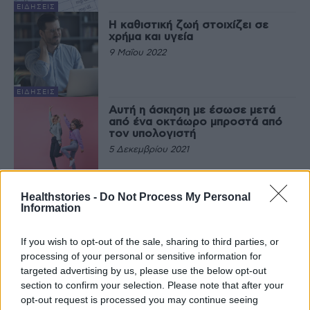
ΕΙΔΉΣΕΙΣ
Η καθιστική ζωή στοιχίζει σε
χρήμα και υγεία
9 Μαΐου 2022
ΕΙΔΉΣΕΙΣ
Αυτή η άσκηση με έσωσε μετά
από ένα οκτάωρο μπροστά από
τον υπολογιστή
5 Δεκεμβρίου 2021
ΕΥΕΞΊΑ
Λιπώδες ήπαρ: Η διατροφή και
Healthstories -
Do Not Process My Personal
παράγοντας κινδύνου και
Information
θεραπεία
2 Ιουλίου 2021
If you wish to opt-out of the sale, sharing to third parties, or
processing of your personal or sensitive information for
ΔΙΑΤΡΟΦΉ
targeted advertising by us, please use the below opt-out
section to confirm your selection. Please note that after your
opt-out request is processed you may continue seeing