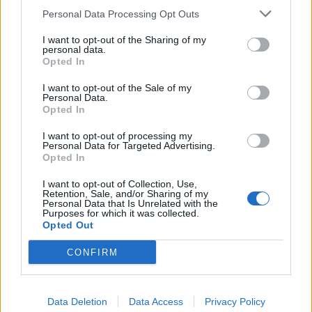
Personal Data Processing Opt Outs
2
3
4
I want to opt-out of the Sharing of my
personal data.
Opted In
Τελευταία Νέα
I want to opt-out of the Sale of my
Personal Data.
9 πράγματα που δεν πρέπει να
Opted In
λέτε σε έναν επισκέπτη
27 Φεβρουαρίου 2026
I want to opt-out of processing my
Personal Data for Targeted Advertising.
Opted In
I want to opt-out of Collection, Use,
Πάνω από 100 μωρά έχουν
Retention, Sale, and/or Sharing of my
Personal Data that Is Unrelated with the
γεννηθεί μέσω εξωσωματικής, με
Purposes for which it was collected.
την υποστήριξη της Be-Live
Opted Out
27 Φεβρουαρίου 2026
CONFIRM
Μεταπροπονητική πείνα: Ο λόγος
που θέλεις να καταβροχθίσεις τα
Data Deletion
Data Access
Privacy Policy
πάντα μετά την άσκηση