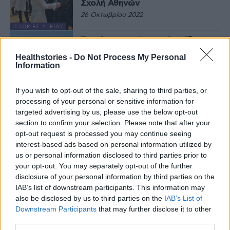
Σχολή Αθηνών
26 Οκτωβρίου 2022
ΙΣΤΟΡΊΕΣ ΥΓΕΊΑΣ
Τον όρκο του Ιπποκράτη έδωσε η
νέα γενιά γιατρών της Ιατρικής
Healthstories -
Do Not Process My Personal
Σχολής του ΕΚΠΑ
Information
31 Ιουλίου 2022
If you wish to opt-out of the sale, sharing to third parties, or
ΕΙΔΉΣΕΙΣ
processing of your personal or sensitive information for
Ο πρόεδρος της Ιατρικής Σχολής
Γεράσιμος Σιάσος εξηγεί με απλά
targeted advertising by us, please use the below opt-out
λόγια γιατί κινδυνεύουν οι
section to confirm your selection. Please note that after your
καρδιοπαθείς στον καύσωνα
opt-out request is processed you may continue seeing
25 Ιουλίου 2022
interest-based ads based on personal information utilized by
ΥΓΕΊΑ
us or personal information disclosed to third parties prior to
To 1ο Βραβείο Ψηφιακής
your opt-out. You may separately opt-out of the further
Διακυβέρνησης στη Νευρολογική
disclosure of your personal information by third parties on the
Κλινική του ΕΚΠΑ και τις 46
IAB’s list of downstream participants. This information may
δομές υγείας του Αιγαίου για την
also be disclosed by us to third parties on the
IAB’s List of
τηλεϊατρική
Downstream Participants
that may further disclose it to other
11 Ιουλίου 2022
ΕΙΔΉΣΕΙΣ
third parties.