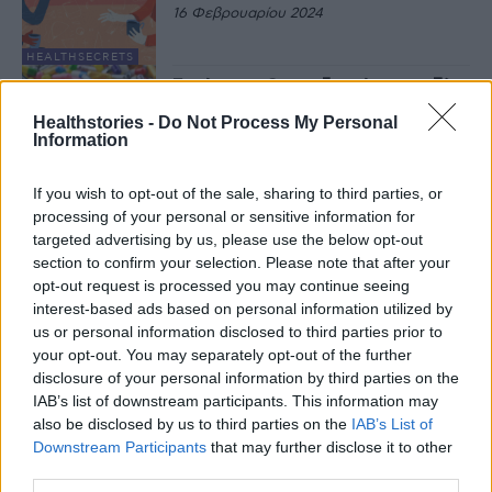
16 Φεβρουαρίου 2024
HEALTHSECRETS
Γενόσημα: Οι κερδισμένοι, η αξία
και τα μερίδια αγοράς
Healthstories -
Do Not Process My Personal
16 Φεβρουαρίου 2024
Information
If you wish to opt-out of the sale, sharing to third parties, or
ΠΟΛΙΤΙΚΉ ΥΓΕΊΑΣ
processing of your personal or sensitive information for
Γενόσημα και συμμετοχή
ασθενών: Τι ισχύει, τι λένε
targeted advertising by us, please use the below opt-out
ασφαλισμένοι και φαρμακοποιοί
section to confirm your selection. Please note that after your
15 Φεβρουαρίου 2024
opt-out request is processed you may continue seeing
interest-based ads based on personal information utilized by
ΕΙΔΉΣΕΙΣ
us or personal information disclosed to third parties prior to
Νέα φαρμακευτική πολιτική:
your opt-out. You may separately opt-out of the further
Έρχεται ενίσχυση στα γενόσημα
disclosure of your personal information by third parties on the
26 Ιανουαρίου 2024
IAB’s list of downstream participants. This information may
also be disclosed by us to third parties on the
IAB’s List of
Downstream Participants
that may further disclose it to other
ΠΟΛΙΤΙΚΉ ΥΓΕΊΑΣ
third parties.