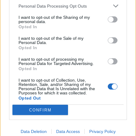
Personal Data Processing Opt Outs
1
2
I want to opt-out of the Sharing of my
personal data.
Opted In
Τελευταία Νέα
I want to opt-out of the Sale of my
Personal Data.
9 πράγματα που δεν πρέπει να
Opted In
λέτε σε έναν επισκέπτη
27 Φεβρουαρίου 2026
I want to opt-out of processing my
Personal Data for Targeted Advertising.
Opted In
I want to opt-out of Collection, Use,
Πάνω από 100 μωρά έχουν
Retention, Sale, and/or Sharing of my
Personal Data that Is Unrelated with the
γεννηθεί μέσω εξωσωματικής, με
Purposes for which it was collected.
την υποστήριξη της Be-Live
Opted Out
27 Φεβρουαρίου 2026
CONFIRM
Μεταπροπονητική πείνα: Ο λόγος
που θέλεις να καταβροχθίσεις τα
Data Deletion
Data Access
Privacy Policy
πάντα μετά την άσκηση