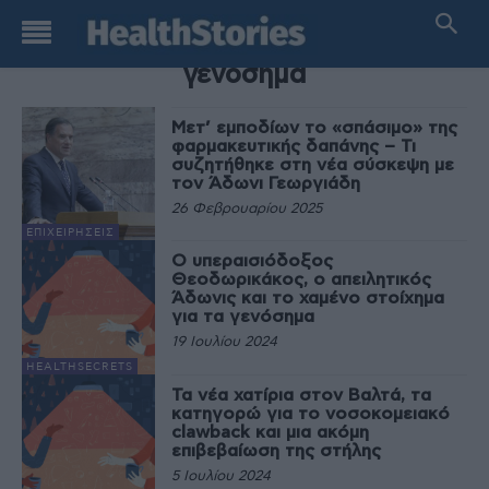
TAG
γενόσημα
Μετ’ εμποδίων το «σπάσιμο» της
φαρμακευτικής δαπάνης – Τι
συζητήθηκε στη νέα σύσκεψη με
τον Άδωνι Γεωργιάδη
26 Φεβρουαρίου 2025
ΕΠΙΧΕΙΡΉΣΕΙΣ
Ο υπεραισιόδοξος
Θεοδωρικάκος, ο απειλητικός
Άδωνις και το χαμένο στοίχημα
για τα γενόσημα
19 Ιουλίου 2024
HEALTHSECRETS
Τα νέα χατίρια στον Βαλτά, τα
κατηγορώ για το νοσοκομειακό
clawback και μια ακόμη
επιβεβαίωση της στήλης
5 Ιουλίου 2024