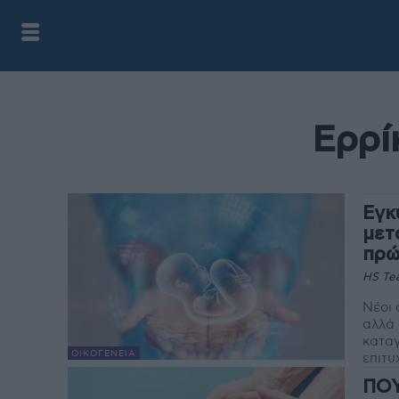
Ερρί
Eγκ
μετ
πρώ
HS Te
Νέοι 
αλλά 
κατα
ΟΙΚΟΓΈΝΕΙΑ
επιτυ
ΠΟΥ