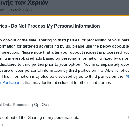
εινής των Χεριών
am
-
3 Μαΐου 2023
ντρική εκδήλωση που πραγματοποιείται στο Ερρίκος
ν Hospital Center, κορυφώνονται την Παρασκευή 5
ies -
Do Not Process My Personal Information
 2023 οι δράσεις του Παγκόσμιου Οργανισμού Υγείας
 στη...
to opt-out of the sale, sharing to third parties, or processing of your per
formation for targeted advertising by us, please use the below opt-out s
ίκος Ντυνάν Hospital Center: Με τη
r selection. Please note that after your opt-out request is processed y
σή σφραγίδα του JCI και στην επόμενη
eing interest-based ads based on personal information utilized by us or
ετία
disclosed to third parties prior to your opt-out. You may separately opt-
losure of your personal information by third parties on the IAB’s list of
am
-
27 Απριλίου 2023
. This information may also be disclosed by us to third parties on the
IA
ν κορυφαία διαπίστευση Joint Commission International
Participants
that may further disclose it to other third parties.
 πιστοποιήθηκε για δεύτερη συνεχή τριετία το Ερρίκος
ν Hospital Center, καθώς επαναβεβαιώθηκε η απόλυτη
όρφωσή του...
l Data Processing Opt Outs
πρώτο Κέντρο Μελέτης Ύπνου στην
άδα, με κρατική πιστοποίηση
o opt-out of the Sharing of my personal data.
am
-
19 Δεκεμβρίου 2022
In