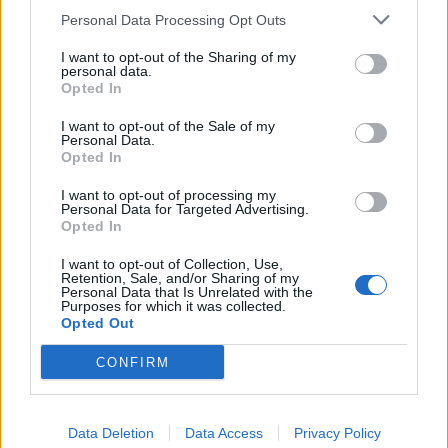
Personal Data Processing Opt Outs
1
2
I want to opt-out of the Sharing of my
personal data.
Opted In
Τελευταία Νέα
I want to opt-out of the Sale of my
Personal Data.
9 πράγματα που δεν πρέπει να
Opted In
λέτε σε έναν επισκέπτη
27 Φεβρουαρίου 2026
I want to opt-out of processing my
Personal Data for Targeted Advertising.
Opted In
I want to opt-out of Collection, Use,
Πάνω από 100 μωρά έχουν
Retention, Sale, and/or Sharing of my
Personal Data that Is Unrelated with the
γεννηθεί μέσω εξωσωματικής, με
Purposes for which it was collected.
την υποστήριξη της Be-Live
Opted Out
27 Φεβρουαρίου 2026
CONFIRM
Μεταπροπονητική πείνα: Ο λόγος
που θέλεις να καταβροχθίσεις τα
Data Deletion
Data Access
Privacy Policy
πάντα μετά την άσκηση