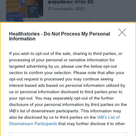
φαρμάκων στην ΕΕ
12 Ιανουαρίου 2023
ΕΙΔΉΣΕΙΣ
«Καμπανάκι» ΣΦΕΕ: Δραματική η
υποχρηματοδότηση του
Healthstories -
Do Not Process My Personal
νοσοκομειακού φαρμάκου
Information
31 Οκτωβρίου 2022
If you wish to opt-out of the sale, sharing to third parties, or
ΕΠΙΧΕΙΡΉΣΕΙΣ
processing of your personal or sensitive information for
ΙΣΑ: Δικαίωμα και όχι υποχρέωση
ο Προσωπικός Γιατρός
targeted advertising by us, please use the below opt-out
section to confirm your selection. Please note that after your
29 Ιουλίου 2022
opt-out request is processed you may continue seeing
interest-based ads based on personal information utilized by
ΕΙΔΉΣΕΙΣ
us or personal information disclosed to third parties prior to
Συντονιστικό Όργανο ΠΦΥ –
your opt-out. You may separately opt-out of the further
Επιστολή σε Μητσοτάκη :
disclosure of your personal information by third parties on the
Κινδυνεύουν με αφανισμό τα
IAB’s list of downstream participants. This information may
διαγνωστικά εργαστήρια
also be disclosed by us to third parties on the
IAB’s List of
19 Ιουλίου 2022
Downstream Participants
that may further disclose it to other
ΠΟΛΙΤΙΚΉ ΥΓΕΊΑΣ
third parties.