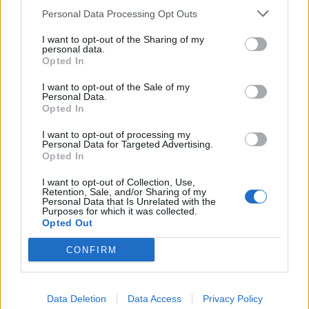
Personal Data Processing Opt Outs
27
28
29
I want to opt-out of the Sharing of my
personal data.
Opted In
Τελευταία Νέα
I want to opt-out of the Sale of my
Personal Data.
9 πράγματα που δεν πρέπει να
Opted In
λέτε σε έναν επισκέπτη
27 Φεβρουαρίου 2026
I want to opt-out of processing my
Personal Data for Targeted Advertising.
Opted In
I want to opt-out of Collection, Use,
Πάνω από 100 μωρά έχουν
Retention, Sale, and/or Sharing of my
Personal Data that Is Unrelated with the
γεννηθεί μέσω εξωσωματικής, με
Purposes for which it was collected.
την υποστήριξη της Be-Live
Opted Out
27 Φεβρουαρίου 2026
CONFIRM
Μεταπροπονητική πείνα: Ο λόγος
που θέλεις να καταβροχθίσεις τα
Data Deletion
Data Access
Privacy Policy
πάντα μετά την άσκηση