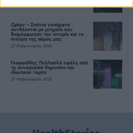
27 Φεβρουαρίου 2026
Ωρίων – Σπάνια νοσήματα
συνδέονται με μνημεία που
διαμόρφωσαν την ιστορία και το
πνεύμα της χώρας μας
27 Φεβρουαρίου 2026
Γεωργιάδης: Πολλαπλά οφέλη από
τη συνεργασία δημοσίου και
ιδιωτικού τομέα
27 Φεβρουαρίου 2026