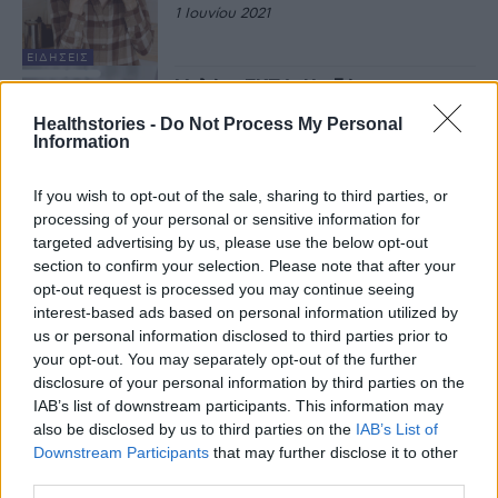
1 Ιουνίου 2021
ΕΙΔΉΣΕΙΣ
Μελέτη ΕΚΠΑ: Η εξέταση των
αντισωμάτων προβλέπουν τον
Healthstories -
Do Not Process My Personal
βαθμό ανοσίας μετά την COVID-
Information
19
31 Μαΐου 2021
If you wish to opt-out of the sale, sharing to third parties, or
ΕΙΔΉΣΕΙΣ
processing of your personal or sensitive information for
Ο ρόλος της Μεσογειακής
διατροφής στη νόσο Covid-19
targeted advertising by us, please use the below opt-out
section to confirm your selection. Please note that after your
30 Μαΐου 2021
opt-out request is processed you may continue seeing
interest-based ads based on personal information utilized by
EΠΙΣΤΗΜΟΝΙΚΆ
us or personal information disclosed to third parties prior to
Νέες συστάσεις για τη χρήση
your opt-out. You may separately opt-out of the further
μάσκας στους πλήρως
disclosure of your personal information by third parties on the
εμβολιασμένους
IAB’s list of downstream participants. This information may
30 Μαΐου 2021
also be disclosed by us to third parties on the
IAB’s List of
Downstream Participants
that may further disclose it to other
EΠΙΣΤΗΜΟΝΙΚΆ
third parties.