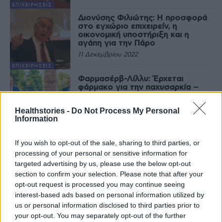
ΕΠΙΧΕΙΡΉΣΕΙΣ
Διονύσης Φιλιώτης: Η προσφορά
στο εγχώριο επιχειρείν, η
οικονομική υποστήριξη και η
αγάπη για την Πάρο
11 Δεκεμβρίου 2022
ΕΠΙΧΕΙΡΉΣΕΙΣ
Φαρμασέρβ-Λίλλυ: Έρχεται
φάρμακο για την παχυσαρκία –
Μονάδα παραγωγής φαρμάκων
στην Ελλάδα στα άμεσα σχέδια
Healthstories -
Do Not Process My Personal
11 Ιουλίου 2022
Information
ΕΠΙΧΕΙΡΉΣΕΙΣ
If you wish to opt-out of the sale, sharing to third parties, or
processing of your personal or sensitive information for
Τελευταία Νέα
targeted advertising by us, please use the below opt-out
section to confirm your selection. Please note that after your
opt-out request is processed you may continue seeing
9 πράγματα που δεν πρέπει να
λέτε σε έναν επισκέπτη
interest-based ads based on personal information utilized by
27 Φεβρουαρίου 2026
us or personal information disclosed to third parties prior to
your opt-out. You may separately opt-out of the further