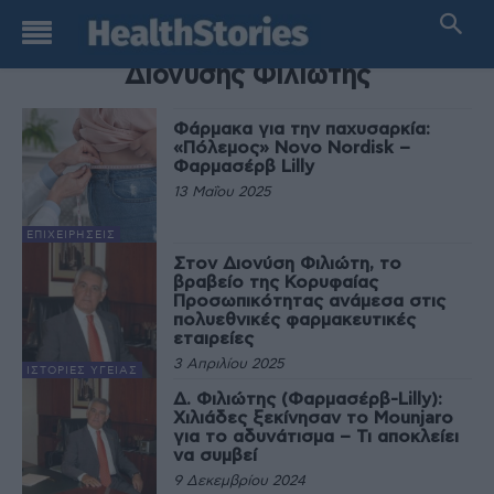
TAG
Διονύσης Φιλιώτης
Φάρμακα για την παχυσαρκία:
«Πόλεμος» Novo Nordisk –
Φαρμασέρβ Lilly
13 Μαΐου 2025
ΕΠΙΧΕΙΡΉΣΕΙΣ
Στον Διονύση Φιλιώτη, το
βραβείο της Κορυφαίας
Προσωπικότητας ανάμεσα στις
πολυεθνικές φαρμακευτικές
εταιρείες
3 Απριλίου 2025
ΙΣΤΟΡΊΕΣ ΥΓΕΊΑΣ
Δ. Φιλιώτης (Φαρμασέρβ-Lilly):
Χιλιάδες ξεκίνησαν το Mounjaro
για το αδυνάτισμα – Τι αποκλείει
να συμβεί
9 Δεκεμβρίου 2024