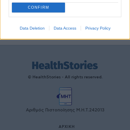
τη συνεργασία δημοσίου και
ιδιωτικού τομέα
CONFIRM
27 Φεβρουαρίου 2026
Data Deletion
Data Access
Privacy Policy
© HealthStories - All rights reserved.
Αριθμός Πιστοποίησης Μ.Η.Τ.242013
ΑΡΧΙΚΉ