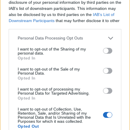
disclosure of your personal information by third parties on the
IAB’s list of downstream participants. This information may
also be disclosed by us to third parties on the
IAB’s List of
Πάνω από 100 μωρά έχουν
γεννηθεί μέσω εξωσωματικής, με
Downstream Participants
that may further disclose it to other
την υποστήριξη της Be-Live
third parties.
27 Φεβρουαρίου 2026
Personal Data Processing Opt Outs
I want to opt-out of the Sharing of my
Μεταπροπονητική πείνα: Ο λόγος
personal data.
που θέλεις να καταβροχθίσεις τα
Opted In
πάντα μετά την άσκηση
27 Φεβρουαρίου 2026
I want to opt-out of the Sale of my
Personal Data.
Opted In
I want to opt-out of processing my
Ωρίων – Σπάνια νοσήματα
Personal Data for Targeted Advertising.
συνδέονται με μνημεία που
Opted In
διαμόρφωσαν την ιστορία και το
πνεύμα της χώρας μας
I want to opt-out of Collection, Use,
27 Φεβρουαρίου 2026
Retention, Sale, and/or Sharing of my
Personal Data that Is Unrelated with the
Purposes for which it was collected.
Opted Out
Γεωργιάδης: Πολλαπλά οφέλη από