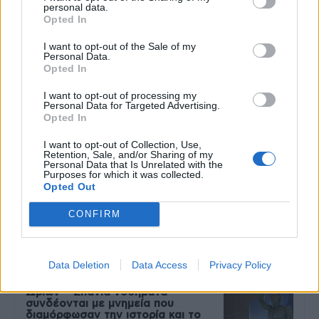
personal data.
Opted In
9 πράγματα που δεν πρέπει να
λέτε σε έναν επισκέπτη
I want to opt-out of the Sale of my
27 Φεβρουαρίου 2026
Personal Data.
Opted In
I want to opt-out of processing my
Personal Data for Targeted Advertising.
Πάνω από 100 μωρά έχουν
Opted In
γεννηθεί μέσω εξωσωματικής, με
την υποστήριξη της Be-Live
I want to opt-out of Collection, Use,
27 Φεβρουαρίου 2026
Retention, Sale, and/or Sharing of my
Personal Data that Is Unrelated with the
Purposes for which it was collected.
Opted Out
Μεταπροπονητική πείνα: Ο λόγος
που θέλεις να καταβροχθίσεις τα
CONFIRM
πάντα μετά την άσκηση
27 Φεβρουαρίου 2026
Data Deletion
Data Access
Privacy Policy
Ωρίων – Σπάνια νοσήματα
συνδέονται με μνημεία που
διαμόρφωσαν την ιστορία και το