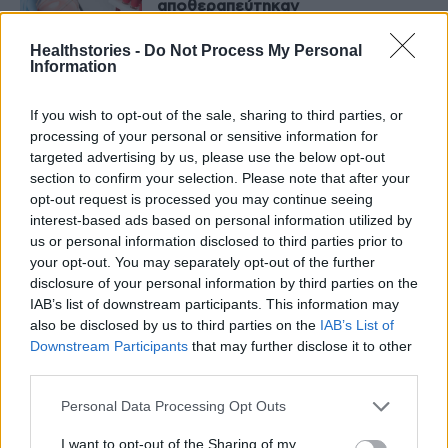
αποθεραπεύτηκαν
27 Φεβρουαρίου 2022
Healthstories -
Do Not Process My Personal
ΥΓΕΊΑ
Information
Καρδιολόγος καταγγέλει:
“Ασθενείς με COVID πήραν
ιβερμεκτίνη και είχαν σοβαρές
If you wish to opt-out of the sale, sharing to third parties, or
παρενέργειες”
processing of your personal or sensitive information for
13 Φεβρουαρίου 2022
targeted advertising by us, please use the below opt-out
ΥΓΕΊΑ
section to confirm your selection. Please note that after your
opt-out request is processed you may continue seeing
Παράταση αεροπορικών οδηγιών
για πτήσεις από και προς τα νησιά
interest-based ads based on personal information utilized by
έως τις 13 Σεπτεμβρίου
us or personal information disclosed to third parties prior to
5 Σεπτεμβρίου 2021
your opt-out. You may separately opt-out of the further
disclosure of your personal information by third parties on the
ΤΑΞΊΔΙ ΚΑΙ ΥΓΕΊΑ
IAB’s list of downstream participants. This information may
also be disclosed by us to third parties on the
IAB’s List of
Downstream Participants
that may further disclose it to other
1
2
third parties.
Personal Data Processing Opt Outs
Τελευταία Νέα
I want to opt-out of the Sharing of my