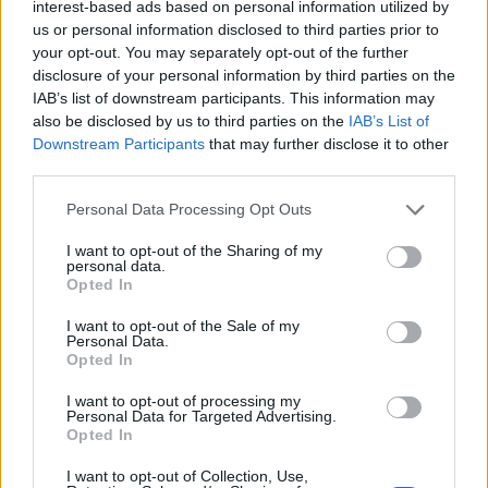
Τελευταία Νέα
interest-based ads based on personal information utilized by
us or personal information disclosed to third parties prior to
9 πράγματα που δεν πρέπει να
your opt-out. You may separately opt-out of the further
λέτε σε έναν επισκέπτη
disclosure of your personal information by third parties on the
27 Φεβρουαρίου 2026
IAB’s list of downstream participants. This information may
also be disclosed by us to third parties on the
IAB’s List of
Downstream Participants
that may further disclose it to other
third parties.
Πάνω από 100 μωρά έχουν
γεννηθεί μέσω εξωσωματικής, με
Personal Data Processing Opt Outs
την υποστήριξη της Be-Live
I want to opt-out of the Sharing of my
27 Φεβρουαρίου 2026
personal data.
Opted In
I want to opt-out of the Sale of my
Μεταπροπονητική πείνα: Ο λόγος
Personal Data.
που θέλεις να καταβροχθίσεις τα
Opted In
πάντα μετά την άσκηση
27 Φεβρουαρίου 2026
I want to opt-out of processing my
Personal Data for Targeted Advertising.
Opted In
Ωρίων – Σπάνια νοσήματα
I want to opt-out of Collection, Use,
συνδέονται με μνημεία που