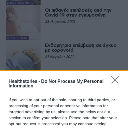
EΠΙΣΤΗΜΟΝΙΚΆ
Οι πιθανές επιπλοκές από την
Covid-19 στην εγκυμοσύνη
23 Απριλίου 2021
ΟΙΚΟΓΈΝΕΙΑ
Ενδομήτρια επέμβαση σε έγκυο
με κορονοϊό
31 Μαρτίου 2021
ΙΣΤΟΡΊΕΣ ΥΓΕΊΑΣ
Ναι στον εμβολιασμό των
Healthstories -
Do Not Process My Personal
εγκύων για τον κορονοϊό, λένε
Information
όλο και περισσότεροι
επιστήμονες
If you wish to opt-out of the sale, sharing to third parties, or
26 Μαρτίου 2021
processing of your personal or sensitive information for
ΟΙΚΟΓΈΝΕΙΑ
targeted advertising by us, please use the below opt-out
section to confirm your selection. Please note that after your
opt-out request is processed you may continue seeing