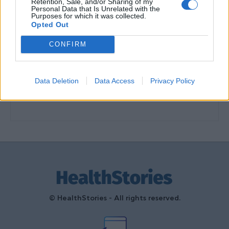
Retention, Sale, and/or Sharing of my
διαμόρφωσαν την ιστορία και το
Personal Data that Is Unrelated with the
Purposes for which it was collected.
πνεύμα της χώρας μας
Opted Out
27 Φεβρουαρίου 2026
CONFIRM
Γεωργιάδης: Πολλαπλά οφέλη από
τη συνεργασία δημοσίου και
ιδιωτικού τομέα
Data Deletion
Data Access
Privacy Policy
27 Φεβρουαρίου 2026
© HealthStories - All rights reserved.