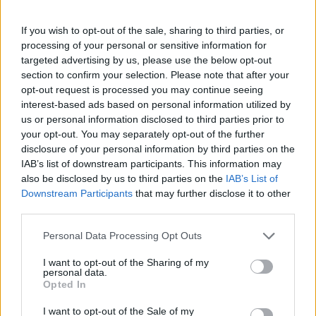
Πάνω από 100 μωρά έχουν
γεννηθεί μέσω εξωσωματικής, με
If you wish to opt-out of the sale, sharing to third parties, or
την υποστήριξη της Be-Live
processing of your personal or sensitive information for
27 Φεβρουαρίου 2026
targeted advertising by us, please use the below opt-out
section to confirm your selection. Please note that after your
opt-out request is processed you may continue seeing
Μεταπροπονητική πείνα: Ο λόγος
interest-based ads based on personal information utilized by
που θέλεις να καταβροχθίσεις τα
us or personal information disclosed to third parties prior to
πάντα μετά την άσκηση
your opt-out. You may separately opt-out of the further
27 Φεβρουαρίου 2026
disclosure of your personal information by third parties on the
IAB’s list of downstream participants. This information may
also be disclosed by us to third parties on the
IAB’s List of
Ωρίων – Σπάνια νοσήματα
Downstream Participants
that may further disclose it to other
συνδέονται με μνημεία που
third parties.
διαμόρφωσαν την ιστορία και το
πνεύμα της χώρας μας
Personal Data Processing Opt Outs
27 Φεβρουαρίου 2026
I want to opt-out of the Sharing of my
personal data.
Γεωργιάδης: Πολλαπλά οφέλη από
Opted In
τη συνεργασία δημοσίου και
ιδιωτικού τομέα
I want to opt-out of the Sale of my