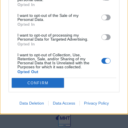
27 Φεβρουαρίου 2026
Opted In
I want to opt-out of the Sale of my
Personal Data.
Γεωργιάδης: Πολλαπλά οφέλη από
τη συνεργασία δημοσίου και
Opted In
ιδιωτικού τομέα
I want to opt-out of processing my
27 Φεβρουαρίου 2026
Personal Data for Targeted Advertising.
Opted In
I want to opt-out of Collection, Use,
Retention, Sale, and/or Sharing of my
Personal Data that Is Unrelated with the
Purposes for which it was collected.
Opted Out
CONFIRM
© HealthStories - All rights reserved.
Data Deletion
Data Access
Privacy Policy