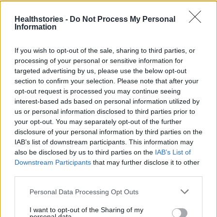
9 πράγματα που δεν πρέπει να
λέτε σε έναν επισκέπτη
Healthstories -
Do Not Process My Personal
27 Φεβρουαρίου 2026
Information
If you wish to opt-out of the sale, sharing to third parties, or
processing of your personal or sensitive information for
Πάνω από 100 μωρά έχουν
targeted advertising by us, please use the below opt-out
γεννηθεί μέσω εξωσωματικής, με
την υποστήριξη της Be-Live
section to confirm your selection. Please note that after your
opt-out request is processed you may continue seeing
27 Φεβρουαρίου 2026
interest-based ads based on personal information utilized by
us or personal information disclosed to third parties prior to
your opt-out. You may separately opt-out of the further
Μεταπροπονητική πείνα: Ο λόγος
disclosure of your personal information by third parties on the
που θέλεις να καταβροχθίσεις τα
IAB’s list of downstream participants. This information may
πάντα μετά την άσκηση
also be disclosed by us to third parties on the
IAB’s List of
27 Φεβρουαρίου 2026
Downstream Participants
that may further disclose it to other
third parties.
Ωρίων – Σπάνια νοσήματα
Personal Data Processing Opt Outs
συνδέονται με μνημεία που
διαμόρφωσαν την ιστορία και το
I want to opt-out of the Sharing of my
πνεύμα της χώρας μας
personal data.