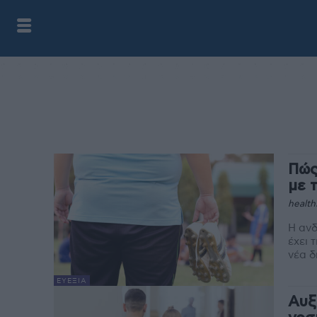
Πώς
με 
health
Η ανδ
έχει 
νέα δ
ΕΥΕΞΊΑ
Αυξ