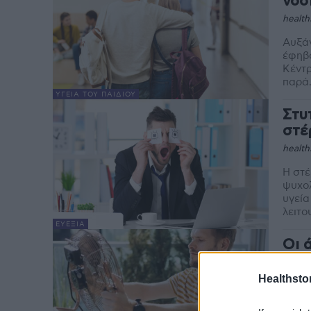
νοσ
health
Αυξάν
έφηβο
Κέντ
παρά.
ΥΓΕΊΑ ΤΟΥ ΠΑΙΔΙΟΎ
Στυ
στέ
health
Η στέ
ψυχολ
υγεία
λειτο
ΕΥΕΞΊΑ
Οι 
καλ
Healthstor
health
Προσε