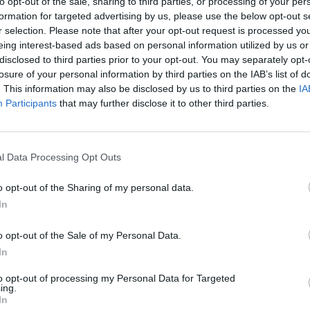
to opt-out of the sale, sharing to third parties, or processing of your per
ηλές θερμοκρασίες που επικρατούν στη χώρα μας
formation for targeted advertising by us, please use the below opt-out s
ν σε κίνδυνο τη γονιμότητά τους....
r selection. Please note that after your opt-out request is processed y
eing interest-based ads based on personal information utilized by us or
disclosed to third parties prior to your opt-out. You may separately opt-
ψη πέους: Τι σχέση έχει το μεταβολικό
losure of your personal information by third parties on the IAB’s list of
δρομο;
. This information may also be disclosed by us to third parties on the
IA
stories
-
26 Μαΐου 2023
Participants
that may further disclose it to other third parties.
σοστό που μπορεί να ξεπερνά το 4% οι άνδρες πάσχουν
άμψη πέους, μια καλοήθη πάθηση που τείνει να
αγιγνώσκεται σε όλον τον...
l Data Processing Opt Outs
o opt-out of the Sharing of my personal data.
γονιμότητα: Τα επαγγέλματα με τους
In
 γόνιμους άνδρες
stories
-
26 Απριλίου 2023
o opt-out of the Sale of my Personal Data.
νθήκες που επικρατούν εν ώρα εργασίας και η φύση της
In
ελματικής δραστηριότητας επηρεάζουν τους άνδρες και
απαραγωγικό σύστημα με αποτέλεσμα ίσως να...
to opt-out of processing my Personal Data for Targeted
ing.
In