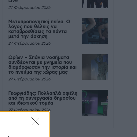
Live
27 Φεβρουαρίου 2026
Μεταπροπονητική πείνα: Ο
λόγος που θέλεις να
καταβροχθίσεις τα πάντα
μετά την άσκηση
27 Φεβρουαρίου 2026
Ωρίων – Σπάνια νοσήματα
συνδέονται με μνημεία που
διαμόρφωσαν την ιστορία και
το πνεύμα της χώρας μας
27 Φεβρουαρίου 2026
Γεωργιάδης: Πολλαπλά οφέλη
από τη συνεργασία δημοσίου
και ιδιωτικού τομέα
27 Φεβρουαρίου 2026