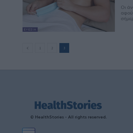
Οι άν
αφού 
σήμερ
ΕΥΕΞΊΑ
1
2
3
© HealthStories - All rights reserved.