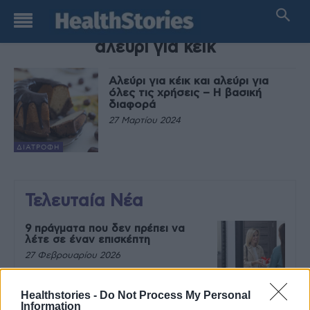
TAG
αλεύρι για κέικ
Αλεύρι για κέικ και αλεύρι για
όλες τις χρήσεις – Η βασική
διαφορά
27 Μαρτίου 2024
ΔΙΑΤΡΟΦΉ
Τελευταία Νέα
9 πράγματα που δεν πρέπει να
λέτε σε έναν επισκέπτη
27 Φεβρουαρίου 2026
Healthstories -
Do Not Process My Personal
Information