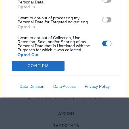
27 Φεβρουαρίου 2026
Personal Data.
Opted In
I want to opt-out of processing my
Personal Data for Targeted Advertising.
Opted In
I want to opt-out of Collection, Use,
Retention, Sale, and/or Sharing of my
Personal Data that Is Unrelated with the
Purposes for which it was collected.
Opted Out
© HealthStories - All rights reserved.
CONFIRM
Data Deletion
Data Access
Privacy Policy
Αριθμός Πιστοποίησης Μ.Η.Τ.242013
ΑΡΧΙΚΉ
ΤΑΥΤΌΤΗΤΑ