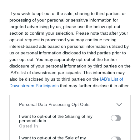
Πάνω από 100 μωρά έχουν
γεννηθεί μέσω εξωσωματικής, με
If you wish to opt-out of the sale, sharing to third parties, or
την υποστήριξη της Be-Live
processing of your personal or sensitive information for
27 Φεβρουαρίου 2026
targeted advertising by us, please use the below opt-out
section to confirm your selection. Please note that after your
opt-out request is processed you may continue seeing
Μεταπροπονητική πείνα: Ο λόγος
interest-based ads based on personal information utilized by
που θέλεις να καταβροχθίσεις τα
us or personal information disclosed to third parties prior to
πάντα μετά την άσκηση
your opt-out. You may separately opt-out of the further
27 Φεβρουαρίου 2026
disclosure of your personal information by third parties on the
IAB’s list of downstream participants. This information may
also be disclosed by us to third parties on the
IAB’s List of
Ωρίων – Σπάνια νοσήματα
Downstream Participants
that may further disclose it to other
συνδέονται με μνημεία που
third parties.
διαμόρφωσαν την ιστορία και το
πνεύμα της χώρας μας
Personal Data Processing Opt Outs
27 Φεβρουαρίου 2026
I want to opt-out of the Sharing of my
personal data.
Γεωργιάδης: Πολλαπλά οφέλη από
Opted In
τη συνεργασία δημοσίου και
ιδιωτικού τομέα
I want to opt-out of the Sale of my