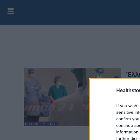
Έλλ
λεπ
όργ
Healthstor
health
If you wish 
Ενός 
sensitive in
Έλλην
confirm you
ΙΣΤΟΡΊΕΣ ΥΓΕΊΑΣ
continue se
information 
further disc