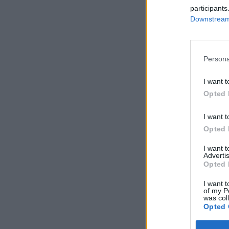
participants
Downstream 
Persona
I want t
Opted 
I want t
Opted 
I want 
Advertis
Opted 
I want t
of my P
was col
Opted 