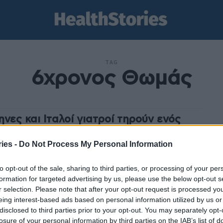
TAG
6χρονος Θωμάς
ηνες και Ιταλοί γιατροί τηρούν ενός
τού σιγή για τον 6χρονο που δώρισε τα
ανά του
ies -
Do Not Process My Personal Information
stories
-
8 Ιανουαρίου 2023
to opt-out of the sale, sharing to third parties, or processing of your per
λεπτού σιγή τήρησαν για τον μικρό «ήρωα» Θωμά
formation for targeted advertising by us, please use the below opt-out s
ες και Ιταλοί γιατροί λίγο πριν ξεκινήσουν τη διαδικασία
r selection. Please note that after your opt-out request is processed y
για τη μεταμόσχευση οργάνων του 6χρονου. Ο...
eing interest-based ads based on personal information utilized by us or
disclosed to third parties prior to your opt-out. You may separately opt-
losure of your personal information by third parties on the IAB’s list of