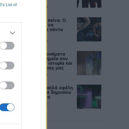
Live
B’s List of
27 Φεβρουαρίου 2026
Μεταπροπονητική πείνα: Ο
λόγος που θέλεις να
καταβροχθίσεις τα πάντα
μετά την άσκηση
27 Φεβρουαρίου 2026
Ωρίων – Σπάνια νοσήματα
συνδέονται με μνημεία που
διαμόρφωσαν την ιστορία και
το πνεύμα της χώρας μας
27 Φεβρουαρίου 2026
Γεωργιάδης: Πολλαπλά οφέλη
από τη συνεργασία δημοσίου
και ιδιωτικού τομέα
27 Φεβρουαρίου 2026